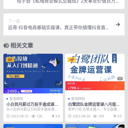
桔子会《私域商业模式总裁班》2天拿走价值百万的
私域顶层设计方案
下一篇
远哥-抖音电商基础实操课，真正带你搞懂抖音直播
带货底层逻辑和方法
相关文章
VIP
VIP
冒泡网创
冒泡网创
小白到月薪过万投手速成课，
白鹭团队金牌运营课八月版，
广告投放从入门到精通 原价24
0-1基础直播运营，专注直播
从小白到月薪过万的投手速成课；
老师介绍 白鹭主理人，专注直播运
99
运营
一线大厂投放策 略经理亲自授课；
营，主播孵化培训，直播间策划及
2023-08-25
126
9.9
2023-08-26
169
9.9
3个月答疑+人工修...
脚本制定，电商营销...