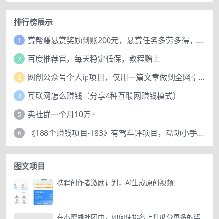
排行榜展示
赏帮赚悬赏奖励到账200元，悬赏任务多劳多得，人人可做。
1
百度推荐官，每天稳定低保，教程赠上
2
网创公众号个人ip项目，仅用一篇文章做到全网引流！
3
互联网怎么赚钱（分享4种互联网赚钱模式）
4
卖社群一个月10万+
5
《188个赚钱项目-183》有驾车评项目，动动小手，复制粘贴赚44元！
6
图文项目
携程创作者激励计划，AI生成原创视频！
在小蜜蜂社团中，如何使排名上升瓜分更多的奖