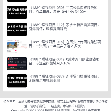
《188个赚钱项目-050》百度经验搬砖赚钱项
目，简单粗暴，每天10分钟收益100+
《188个赚钱项目-112》家乡土特产卖货项目，
引爆情怀，轻松复购赚钱
《188个赚钱项目-016》在图虫上传图片赚钱项
目，一张图片一年竟卖了这么多次
《188个赚钱项目-031》0成本冷门副业赚钱项
目，专注宝妈领域月入10w+
《188个赚钱项目-087》新手零门槛赚钱项目，
无脑搬运短视频变现
特别声明：本站大部分资源来源于网络，如若本站内容有侵犯了原著者的合法权
益，请联系我们，一经查实，本站将立刻删除。
Copyright © 2021-2026
快书屋-创业资源网
|
站点地图
|
免责声明