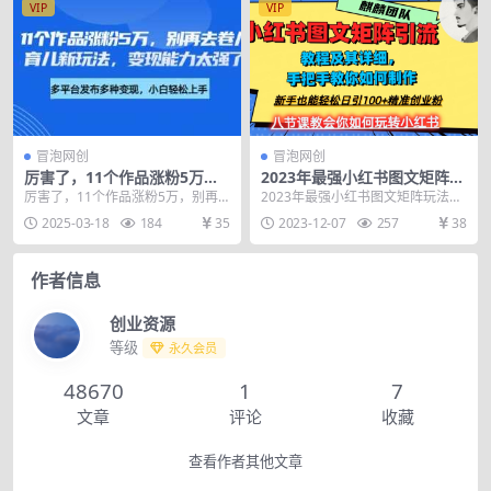
VIP
VIP
冒泡网创
冒泡网创
厉害了，11个作品涨粉5万，
2023年最强小红书图文矩阵玩
别再去卷儿童故事了，育儿新
法，新手小白也能轻松日引10
厉害了，11个作品涨粉5万，别再
2023年最强小红书图文矩阵玩法，
玩法，变现能力太强了
0+精准创业粉，纯实操教学，
去卷儿童故事了，育儿新玩法，变
新手小白也能轻松日引100+精准创
2025-03-18
184
35
2023-12-07
257
38
不容错过！
现能力太强了 一个...
业粉，纯实操...
作者信息
创业资源
等级
永久会员
48670
1
7
文章
评论
收藏
查看作者其他文章