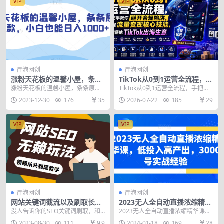
VIP
VIP
冒泡网创
冒泡网创
涨粉天花板的温馨小屋，条条
TikTok从0到1运营全流程，手
原创爆款，小白也能日入1000
把手教你避开合规陷阱，掌握
涨粉天花板的温馨小屋，条条原创
TikTok从0到1运营全流程，手把手
+【揭秘】
流量变现核心技能，快速落地
爆款，小白也能日入1000+【揭
教你避开合规陷阱，掌握流量变现
2023-12-30
176
35
2026-07-22
185
29
TikTok出海生意（更新7月）
秘】 利用AI与视...
核心技能，快...
VIP
VIP
冒泡网创
冒泡网创
网站关键词截流以及刷取长期
2023无人全自动直播浓缩精华
关键词【无备案可做】
课，低投入高产出，3000号实
没人告诉你的SEO关键词刷取，和
2023无人全自动直播浓缩精华课，
战经验
网站关键词截流技巧【有无备案都
低投入高产出，3000号实战经验 核
2023-08-30
111
9.9
2024-01-18
169
28