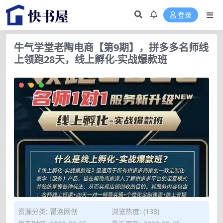
登录
牛气学堂老陶电商【第9期】，拼多多名师线
上领跑28天，线上孵化-实战爆款班
资源分类:
冒泡网创
浏览热度: (138)