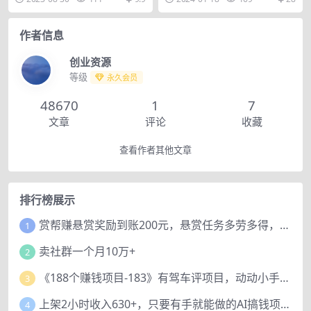
可以做，关键词不是...
心课程内容...
作者信息
创业资源
等级
永久会员
48670
1
7
文章
评论
收藏
查看作者其他文章
排行榜展示
赏帮赚悬赏奖励到账200元，悬赏任务多劳多得，人人可做。
1
卖社群一个月10万+
2
《188个赚钱项目-183》有驾车评项目，动动小手，复制粘贴赚44元！
3
上架2小时收入630+，只要有手就能做的AI搞钱项目，奶奶看完都能学会!
4