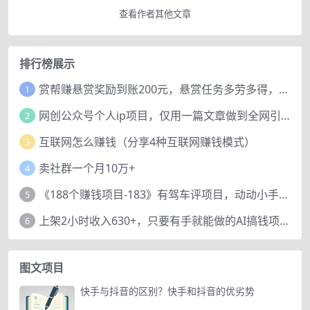
查看作者其他文章
排行榜展示
赏帮赚悬赏奖励到账200元，悬赏任务多劳多得，人人可做。
1
网创公众号个人ip项目，仅用一篇文章做到全网引流！
2
互联网怎么赚钱（分享4种互联网赚钱模式）
3
卖社群一个月10万+
4
《188个赚钱项目-183》有驾车评项目，动动小手，复制粘贴赚44元！
5
上架2小时收入630+，只要有手就能做的AI搞钱项目，奶奶看完都能学会!
6
图文项目
快手与抖音的区别？快手和抖音的优劣势