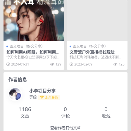
图文项目（好文分享）
图文项目（好文分享）
如何利用AI网赚，如何利用AI
文青流户外直播搞钱玩法
做跨境？
今天快书屋-创业资源网分享下如何
科技红利消耗殆尽，迟迟找不到新
利用AI网赚，如何利用AI做跨境？
增量，存量竞争会催生内卷，内卷
2024-01-31
129
2023-02-09
125
你喜欢或者不喜...
会激发矛盾，矛盾会造...
作者信息
小李项目分享
等级
永久会员
1186
0
0
文章
评论
收藏
查看作者其他文章