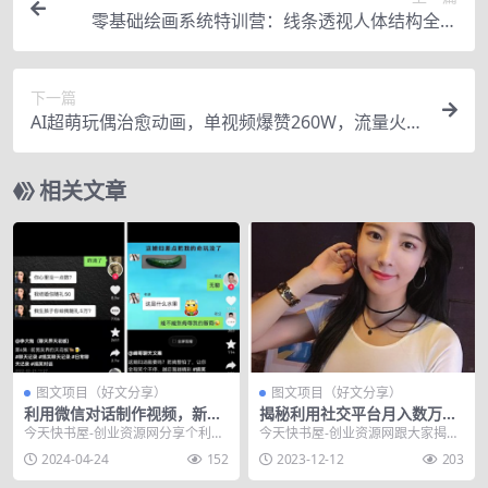
零基础绘画系统特训营：线条透视人体结构全覆
盖，手把手教你独立完成人物创作
下一篇
AI超萌玩偶治愈动画，单视频爆赞260W，流量火
爆，适合新手小白（附保姆级教程）
相关文章
图文项目（好文分享）
图文项目（好文分享）
利用微信对话制作视频，新手
揭秘利用社交平台月入数万的
也能日入100+的新玩法
暴利灰色项目
今天快书屋-创业资源网分享个利用
今天快书屋-创业资源网跟大家揭秘
微信对话制作视频，新手也能日入1
个利用社交平台月入数万的暴利灰
2024-04-24
152
2023-12-12
203
00+的新玩法，...
色项目，在这个快节...