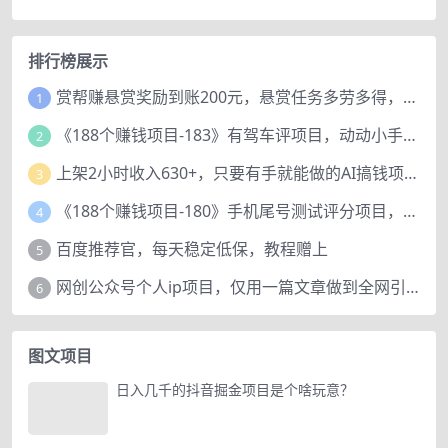
排行榜展示
赏帮赚悬赏奖励到账200元，悬赏任务多劳多得，人人可做。
1
《188个赚钱项目-183》有驾车评项目，动动小手，复制粘贴赚44元！
2
上架2小时收入630+，只要有手就能做的AI搞钱项目，奶奶看完都能学会!
3
《188个赚钱项目-180》手机尾号测试评分项目，短视频直播日赚200+
4
百度推荐官，每天稳定低保，教程赠上
5
网创公众号个人ip项目，仅用一篇文章做到全网引流！
6
图文项目
日入几千的抖音掘金项目是个啥玩意？