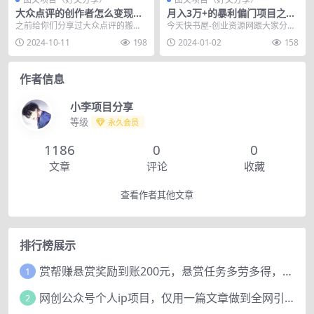
大众点评的创作者怎么变现？
月入3万+的暴利偏门项目之撸
大众点评撸创作者赏金计划攻
运费险
之前给你们分享过大众点评的搬运
今天快书屋-创业资源网跟大家分享
略
项目，撸创作者分成收益。 我每天
个月入3万+的暴利偏门项目之撸运
2024-10-11
198
2024-01-02
158
都在坚持发，每天就...
费险，在淘宝的世...
作者信息
小李项目分享
等级
永久会员
1186
0
0
文章
评论
收藏
查看作者其他文章
排行榜展示
赏帮赚悬赏奖励到账200元，悬赏任务多劳多得，人人可做。
1
网创公众号个人ip项目，仅用一篇文章做到全网引流！
2