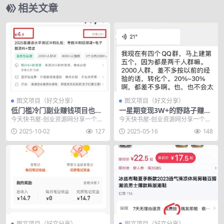
相关文章
图文项目（好文分享）
图文项目（好文分享）
低门槛冷门副业赚钱项目也能
一星期变现3W+的野路子赚钱
变现10万+
玩法
今天快书屋-创业资源网分享一个低
今天快书屋-创业资源网分享一个一
门槛冷门副业赚钱项目也能变现10
星期变现3W+的野路子赚钱玩法，
2025-10-02
127
2025-05-16
148
万+，很多人天天...
一个人单枪匹马、...
图文项目（好文分享）
图文项目（好文分享）