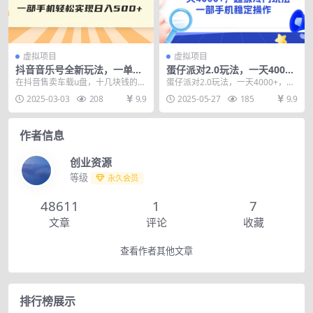
虚拟项目
虚拟项目
抖音音乐号全新玩法，一单利
蛋仔派对2.0玩法，一天4000
润可高达600%，轻轻松松日
+，超级冷门玩法，一部手机
在抖音售卖车载u盘，十几块钱的成
蛋仔派对2.0玩法，一天4000+，超
入500+，简单易上…
稳定操作
本正常可以卖到170块左右。最近
级冷门玩法，一部手机稳定操作
2025-03-03
208
9.9
2025-05-27
185
9.9
抖音的第一人称开...
作者信息
创业资源
等级
永久会员
48611
1
7
文章
评论
收藏
查看作者其他文章
排行榜展示