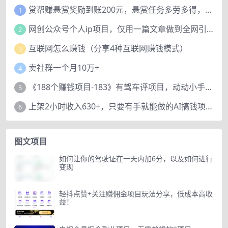
赏帮赚悬赏奖励到账200元，悬赏任务多劳多得，人人可做。
1
网创公众号个人ip项目，仅用一篇文章做到全网引流！
2
互联网怎么赚钱（分享4种互联网赚钱模式）
3
卖社群一个月10万+
4
《188个赚钱项目-183》有驾车评项目，动动小手，复制粘贴赚44元！
5
上架2小时收入630+，只要有手就能做的AI搞钱项目，奶奶看完都能学会!
6
图文项目
如何让你的驾驶证在一天内加6分，以及如何进行
变现
轻抖点赞+关注赚佣金项目玩法分享，低成本高收
益！