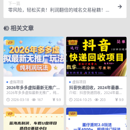
下一篇
零风险，轻松买卖！利润翻倍的域名交易秘籍！
【原创双语字幕】
相关文章
VIP
VIP
虚拟项目
虚拟项目
2026年多多虚拟最新无推广，
抖音快递回收，2024年最暴利
纯利润玩法
项目，全自动运行，每天500
2026年多多虚拟最新无推广，纯利
介绍：抖音快递回收，2024年最暴
+,简单且易上手…
润玩法
利项目，小白容易上手。一分钟学
2026-03-18
167
9.9
2024-10-25
203
9.9
会。一分钟就出结...
VIP
VIP