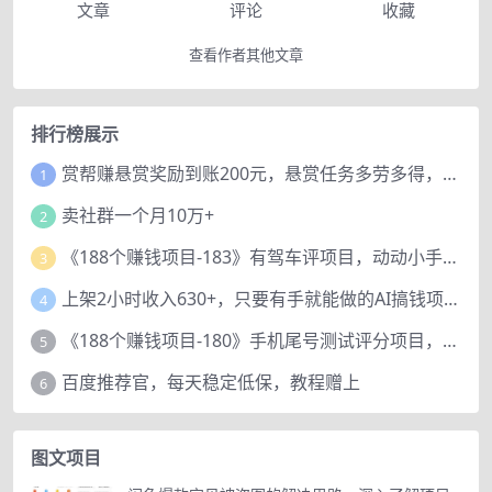
文章
评论
收藏
查看作者其他文章
排行榜展示
赏帮赚悬赏奖励到账200元，悬赏任务多劳多得，人人可做。
1
卖社群一个月10万+
2
《188个赚钱项目-183》有驾车评项目，动动小手，复制粘贴赚44元！
3
上架2小时收入630+，只要有手就能做的AI搞钱项目，奶奶看完都能学会!
4
《188个赚钱项目-180》手机尾号测试评分项目，短视频直播日赚200+
5
百度推荐官，每天稳定低保，教程赠上
6
图文项目