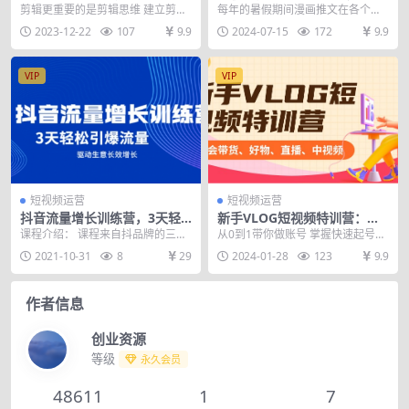
+思维+调色+拍摄+包装（5合
量20w＋，新手玩家的福利，
剪辑更重要的是剪辑思维 建立剪辑
每年的暑假期间漫画推文在各个平
1）53节课
单日变现500+
思维体系，轻松上手各类片子 课程
台都很爆火，因为暑假期间是所有
2023-12-22
107
9.9
2024-07-15
172
9.9
内容： 第01节...
的学生都放假的时候，...
VIP
VIP
短视频运营
短视频运营
抖音流量增长训练营，3天轻
新手VLOG短视频特训营：学
松引爆流量，驱动生意长效增
会带货、好物、直播、中视
课程介绍： 课程来自抖品牌的三天
从0到1带你做账号 掌握快速起号方
长
频、赚Q方法（16节课）
引爆流量训练营。帮助你实现生意
法 打造差异化人设内容 学会视频赚
2021-10-31
8
29
2024-01-28
123
9.9
总量滚动增长，掌握...
Q方法
作者信息
创业资源
等级
永久会员
48611
1
7