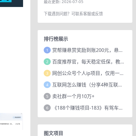
最近更新:
2026-07-05
下载遇到问题？可联系客服或反馈
排行榜展示
赏帮赚悬赏奖励到账200元，悬赏任务多劳多得，人人可做。
1
百度推荐官，每天稳定低保，教程赠上
2
网创公众号个人ip项目，仅用一篇文章做到全网引流！
3
互联网怎么赚钱（分享4种互联网赚钱模式）
4
卖社群一个月10万+
5
《188个赚钱项目-183》有驾车评项目，动动小手，复制粘贴赚44元！
6
图文项目