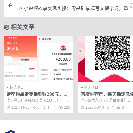
AI小说短故事变现实操：零基础掌握写文提示词，量
小说内容打造稳定副业
相关文章
精选项目
精选项目
赏帮赚悬赏奖励到账200元，悬
百度推荐官，每天稳定低
赏任务多劳多得，人人可做。
程赠上
今天悬赏任务奖励又提现200元了，11
今天跟大家分享的是百度推荐官。
月的羊毛收入200多元了，开了一个好
是百度旗下的玩法，优势就是背
2025-11-03
3
1
225
2026-03-10
1
0
头。不...
台，稳定稳...