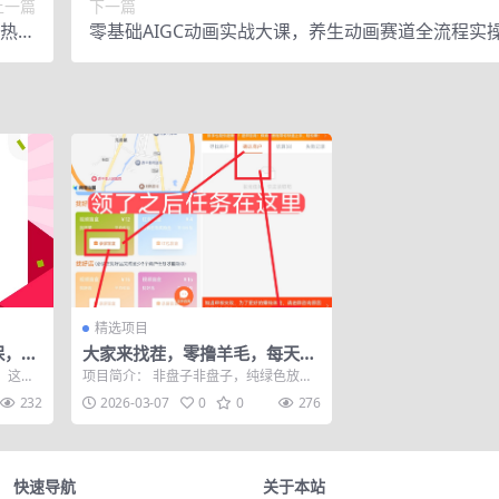
上一篇
下一篇
产热门
零基础AIGC动画实战大课，养生动画赛道全流程实
收入
账号搭建+数字人IP+批量成片+爆款运营纯干货教程
精选项目
保，教
大家来找茬，零撸羊毛，每天稳
定零撸4.8元
 这个
项目简介： 非盘子非盘子，纯绿色放心
靠大平
做，美团做单，淘宝闪购提米。 准备好3
232
2026-03-07
0
0
276
个AP...
快速导航
关于本站