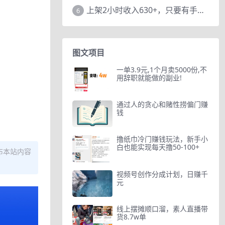
上架2小时收入630+，只要有手就能做的AI搞钱项目，奶奶看完都能学会!
6
图文项目
一单3.9元,1个月卖5000份,不
用辞职就能做的副业!
通过人的贪心和赌性捞偏门赚
钱
撸纸巾冷门赚钱玩法，新手小
白也能实现每天撸50-100+
布本站内容
视频号创作分成计划，日赚千
元
线上摆摊顺口溜，素人直播带
货8.7w单