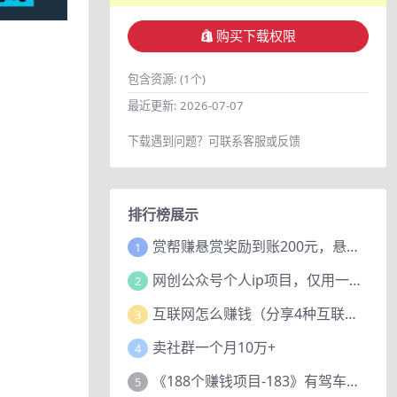
购买下载权限
包含资源:
(1个)
最近更新:
2026-07-07
下载遇到问题？可联系客服或反馈
排行榜展示
赏帮赚悬赏奖励到账200元，悬赏任务多劳多得，人人可做。
1
网创公众号个人ip项目，仅用一篇文章做到全网引流！
2
互联网怎么赚钱（分享4种互联网赚钱模式）
3
卖社群一个月10万+
4
《188个赚钱项目-183》有驾车评项目，动动小手，复制粘贴赚44元！
5