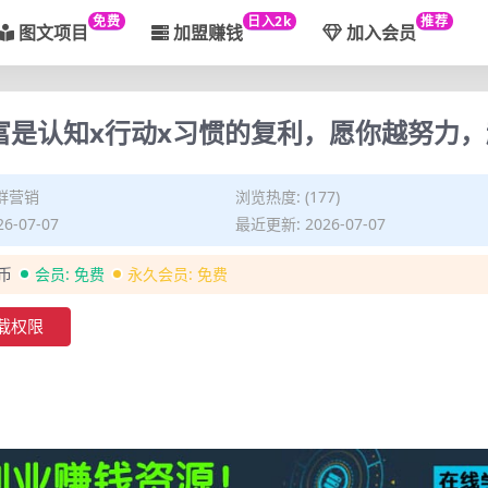
免费
日入2k
推荐
图文项目
加盟赚钱
加入会员
富是认知x行动x习惯的复利，愿你越努力
群营销
浏览热度: (177)
6-07-07
最近更新: 2026-07-07
金币
会员:
免费
永久会员:
免费
载权限