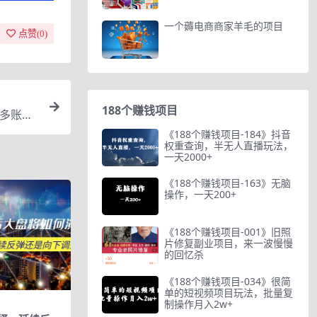
一个薅电商商家羊毛的项目
点赞(
0
)
188个赚钱项目
，多账号
《188个赚钱项目-184》抖音
权重查询，半无人直播玩法，
一天2000+
《188个赚钱项目-163》无脑
操作，一天200+
《188个赚钱项目-001》旧照
片修复副业项目，来一波慢慢
的回忆杀
《188个赚钱项目-034》很简
单的短视频项目玩法，批量复
制操作月入2w+