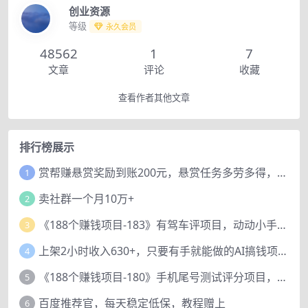
创业资源
等级
永久会员
48562
1
7
文章
评论
收藏
查看作者其他文章
排行榜展示
赏帮赚悬赏奖励到账200元，悬赏任务多劳多得，人人可做。
1
卖社群一个月10万+
2
《188个赚钱项目-183》有驾车评项目，动动小手，复制粘贴赚44元！
3
上架2小时收入630+，只要有手就能做的AI搞钱项目，奶奶看完都能学会!
4
《188个赚钱项目-180》手机尾号测试评分项目，短视频直播日赚200+
5
百度推荐官，每天稳定低保，教程赠上
6