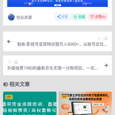
创业资源
分享
收藏
点赞(
0
)
上一篇
智栋·影视号变现特训营月入8000+，从账号定位到
素材到创作到热门全套课程-价值888元
下一篇
外面收费1980的最新京东无限一分购项目，一天轻
松几百单（玩法+教程+软件）
相关文章
VIP
VIP