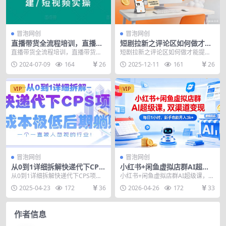
冒泡网创
冒泡网创
直播带货全流程培训，直播带
短剧拉新之评论区如何做才能
货短视频带货/高权重账号措
提高转化，短剧拉新收益翻倍
直播带货全流程培训，直播带货短
短剧拉新之评论区如何做才能提高
建/短视频实操
的必修课
视频带货/高权重账号措建/短视频实
转化，短剧拉新收益翻倍的必修课
2024-07-09
164
26
2025-12-11
161
26
操 直播福利 直...
课程内容： 什么引...
VIP
VIP
冒泡网创
冒泡网创
从0到1详细拆解快递代下CPS
小红书+闲鱼虚拟店群AI超级
项目，一个一直被人忽视的行
课，双渠道变现，每日1小
从0到1详细拆解快递代下CPS项
小红书+闲鱼虚拟店群AI超级课，双
业！
时，新手也能月入3k+
目，一个一直被人忽视的行业！ 项
渠道变现，每日1小时，新手也能月
2025-04-23
172
36
2026-04-26
172
33
目介绍： 不知道...
入3k+ 想做...
作者信息