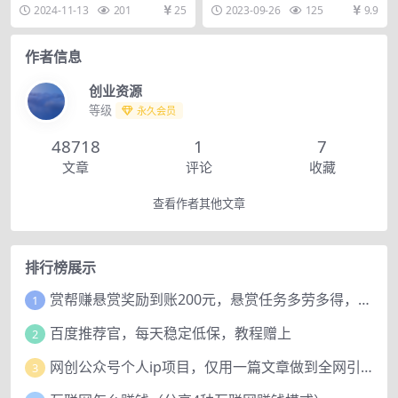
达人
回报，让你轻松成为副业达人 课程
连怼，全网收费1888分享 最新视频
2024-11-13
201
25
2023-09-26
125
9.9
内容： 1-1...
号连怼技术，...
作者信息
创业资源
等级
永久会员
48718
1
7
文章
评论
收藏
查看作者其他文章
排行榜展示
赏帮赚悬赏奖励到账200元，悬赏任务多劳多得，人人可做。
1
百度推荐官，每天稳定低保，教程赠上
2
网创公众号个人ip项目，仅用一篇文章做到全网引流！
3