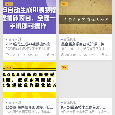
VIP
VIP
冒泡网创
冒泡网创
2023自动生成AI视频操作携程
吴金宸玄学商业认知课，传统
搬砖项目，全程一台手机即可
文化商业认知课
2023自动生成AI视频操作携程搬砖
课程目录： 1-1_吴金宸玄学商业认
操作
项目，全程一台手机即可操作 这个
知课课程介绍.mp4 1-2_课程录制与
2023-10-14
144
9.9
2023-08-30
196
9.9
项目非常适合...
剪辑...
VIP
VIP
冒泡网创
冒泡网创
2024闲鱼内部变现课程，低成
9月24最新技术全网首发，视
本高回报，让你轻松成为副业
频号连怼，全网收费1888分享
2024闲鱼内部变现课程，低成本高
9月24最新技术全网首发，视频号