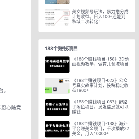
美女视频号玩法，暴力撸分成
计划收益。日入100+还能到
私域二次转化！
188个赚钱项目
《188个赚钱项目-158》3D动
画视频教学，做育儿领域项目
《188个赚钱项目-022》公众
号真实故事计划，投稿稳定收
台。
益1800+
《188个赚钱项目-083》野路
子闲鱼项目，发发信息就可以
不忍心随意
赚钱
《188个赚钱项目-138》海外
平台赚美金项目，千次播放22
美金，月入10000+