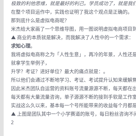
极致的利他思维，就是最好的利己。学员成功了，就是我
在整个项目运作中，实践也证明了我这个观点是正确的。
那到底什么是虚拟电商呢？
米杰给大家画了一个思维导图，用一图说明虚拟电商项目
▲ 商业的本质就是解决，而我解决了人性中的一个需求：
求知心理
。
我将虚拟电商称之为「人性生意」，再冷的年景，人性还
就拿学生举例子，
升学？考证？进好单位？最大的痛点就是：。
所以他们会通过不断地学习、考证、考试提升认知来缓解
因此米杰团队自运营的资料账号流量源源不断，每天都在
每天都有大量流量咨询，单子源源不断的接到手软是工作
实战这么久以来，基本每一个号所能带来的收益每个月都
▲ 上图是团队其中一个小学赛道的账号，每日粉丝咨询不
2