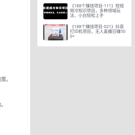
《188个赚钱项目-111》短视
频冷知识项目，多种领域玩
法，小白轻松上手
《188个赚钱项目-021》抖音
打印机项目，无人直播日赚50
0+
刚需。
的。