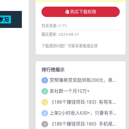
购买下载权限
包含资源:
(1个)
最近更新:
2023-08-27
下载遇到问题？可联系客服或反馈
排行榜展示
赏帮赚悬赏奖励到账200元，悬赏任务多劳多得，人人可做。
1
卖社群一个月10万+
2
《188个赚钱项目-183》有驾车评项目，动动小手，复制粘贴赚44元！
3
上架2小时收入630+，只要有手就能做的AI搞钱项目，奶奶看完都能学会!
4
《188个赚钱项目-180》手机尾号测试评分项目，短视频直播日赚200+
5