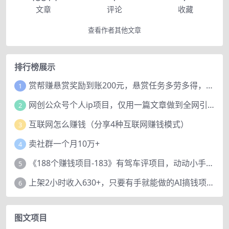
文章
评论
收藏
查看作者其他文章
排行榜展示
赏帮赚悬赏奖励到账200元，悬赏任务多劳多得，人人可做。
1
网创公众号个人ip项目，仅用一篇文章做到全网引流！
2
互联网怎么赚钱（分享4种互联网赚钱模式）
3
卖社群一个月10万+
4
《188个赚钱项目-183》有驾车评项目，动动小手，复制粘贴赚44元！
5
上架2小时收入630+，只要有手就能做的AI搞钱项目，奶奶看完都能学会!
6
图文项目