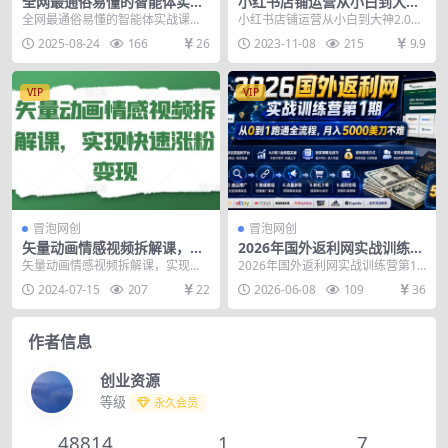
全网最通俗易懂的智能体实战
小红书店铺运营从小白到大神
课程，助你无痛入门AI，掌握
2.0，从入门到精通
全网最通俗易懂的智能体实战课
小红书店铺运营从小白到大神2.0，
AI的底层逻辑，做到举一反三
程，助你无痛入门AI，掌握AI的底
从入门到精通 课程内容： 1_1、小
2025-08-24
166
26
2023-11-08
215
9.9
层逻辑，做到举一反...
红书店铺类...
VIP
VIP
冒泡网创
冒泡网创
矢量动画情感视频拆解课，实
2026年国外返利网实战训练营
现快速涨粉变现
第1期，从0到1跑通全流程，
矢量动画情感视频拆解课，实现快
2026年国外返利网实战训练营第1
月入5000美刀不难
速涨粉变现 课程内容： 项目介绍
期，从0到1跑通全流程，月入5000
2024-07-15
207
22
2026-06-08
109
36
账号设置 素材下...
美刀不难 ...
作者信息
创业资源
等级
永久会员
48814
1
7