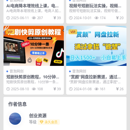
冒泡网创
冒泡网创
Ai电商降本增效线上课，电商
视频号短剧玩法实操，视频号
人如何用Ai工具降本增效
做短剧推广，一天4位数，小
Ai电商降本增效线上课，电商人如
视频号短剧玩法实操，视频号做短
白直接上手
何用Ai工具降本增效 课程内容： 1.
剧推广，一天4位数，小白直接上手
2025-06-11
207
39
2024-10-01
174
20
《Ai不是...
视频号作为微信生...
VIP
VIP
冒泡网创
冒泡网创
短剧快剪原创教程，10分钟一
“赏颜”网盘拉新赛道，通过拿
条，过抖+有同框能过薯条实
捏“欲望”日入1500+，小白易
短剧快剪原创教程，10分钟一条，
“赏颜”网盘拉新赛道，通过拿捏“欲
操课
上手【揭秘】
过抖+有同框能过薯条实操课 短剧
望”日入1500+，小白易上手【揭
2025-08-10
108
39
2024-01-08
161
26
已然成为影视行业...
秘】 人人都...
作者信息
创业资源
等级
永久会员