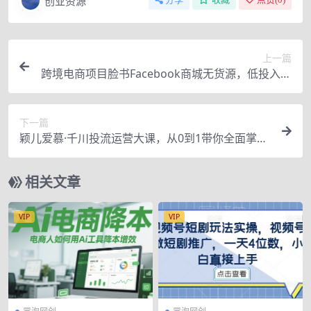
创业资源
上一篇
跨境电商项目脸书Facebook商城无货源，低投入高
利润，熟练操作后月收入不会低于1W-3W
下一篇
颖儿爱慕·千川投流运营大课，从0到1带你全面掌握
巨量千川投放全流程
相关文章
VIP
VIP