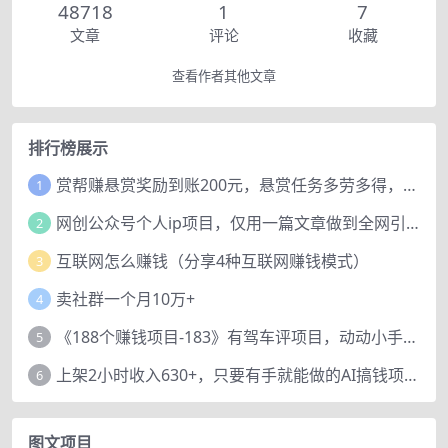
48718
1
7
文章
评论
收藏
查看作者其他文章
排行榜展示
赏帮赚悬赏奖励到账200元，悬赏任务多劳多得，人人可做。
1
网创公众号个人ip项目，仅用一篇文章做到全网引流！
2
互联网怎么赚钱（分享4种互联网赚钱模式）
3
卖社群一个月10万+
4
《188个赚钱项目-183》有驾车评项目，动动小手，复制粘贴赚44元！
5
上架2小时收入630+，只要有手就能做的AI搞钱项目，奶奶看完都能学会!
6
图文项目