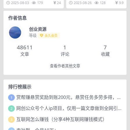
法：手机一键生成视频，10秒一个
单，平台成立有十年左右了，也是
2025-08-03
179
24
2023-08-26
128
9.9
秘】
作品，日入1k+【...
市面上为数不多可以...
作者信息
创业资源
等级
永久会员
48611
1
7
文章
评论
收藏
查看作者其他文章
排行榜展示
赏帮赚悬赏奖励到账200元，悬赏任务多劳多得，人人可做。
1
网创公众号个人ip项目，仅用一篇文章做到全网引流！
2
互联网怎么赚钱（分享4种互联网赚钱模式）
3