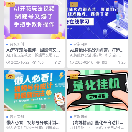
VIP
VIP
冒泡网创
冒泡网创
AI开花玩法视频，蝴蝶号又爆
AI智能体实战训练营，打造自
了，手把手教你操作
己专属的代理助理，替你干活
AI开花玩法视频，蝴蝶号又爆了，
AI智能体实战训练营，打造自己专
手把手教你操作 项目介绍： 视频号
属的代理助理，替你干活 通俗易
2025-10-22
186
21
2025-02-16
193
25
发财花详细实操...
懂，由浅入深，全程...
VIP
VIP
冒泡网创
冒泡网创
懒人必看！视频号分成计划最
【高端精品】量化全自动挂机
新玩法：手机一键生成视频，
赚美金项目，单号一天50起
懒人必看！视频号分成计划最新玩
项目介绍： 利用ea程序全自动刷
10秒一个作品，日入1k+【揭
【详细教程】