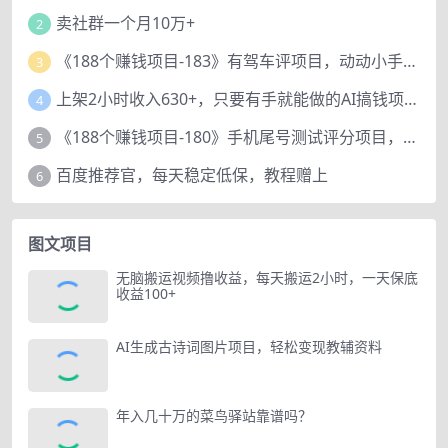
卖社群一个月10万+
2
《188个赚钱项目-183》有驾车评项目，动动小手，复制粘贴赚44元！
3
上架2小时收入630+，只要有手就能做的AI搞钱项目，奶奶看完都能学会!
4
《188个赚钱项目-180》手机尾号测试评分项目，短视频直播日赚200+
5
百度推荐官，每天稳定低保，教程赠上
6
图文项目
无脑搬运视频撸收益，每天搬运2小时，一天保底
收益100+
AI生成古诗词图片项目，轻松变现教辅资料
年入几十万的菜鸟驿站靠谱吗？