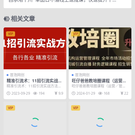
认知，掌握单品店播核心运营技能
相关文章
VIP
VIP
冒泡网创
冒泡网创
精准引流术：11招引流实战方
旺仔爸爸教培圈课程（运营／
法，让你私域流量加到爆（11
管理／招生／引流全套课
精准引流术：11招引流实战方法，
旺仔爸爸教培圈课程（运营／管理
节课完整)
程），同城引流自播方案
让你私域流量加到爆（11节课完整)
／招生／引流全套课程），同城引
2023-09-29
194
9.9
2024-01-29
168
22
课程内容： ...
流自播方案 培训机构...
VIP
VIP