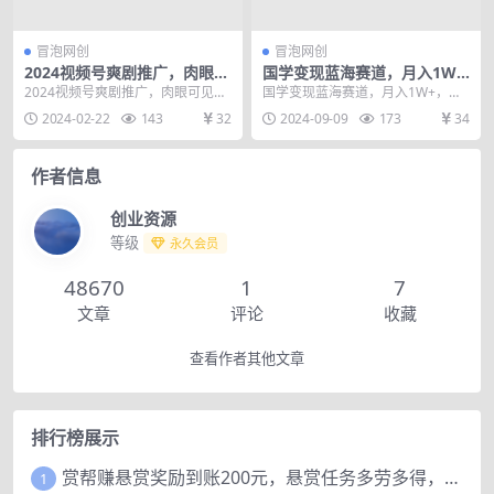
冒泡网创
冒泡网创
2024视频号爽剧推广，肉眼可
国学变现蓝海赛道，月入1W
见的收益增长，每天几分钟收
+，小白轻松操作【揭秘】
2024视频号爽剧推广，肉眼可见的
国学变现蓝海赛道，月入1W+，小
益2000+【揭秘】
收益增长，每天几分钟收益2000+
白轻松操作【揭秘】 项目介绍： 王
2024-02-22
143
32
2024-09-09
173
34
【揭秘】 很...
阳明先生的视频...
作者信息
创业资源
等级
永久会员
48670
1
7
文章
评论
收藏
查看作者其他文章
排行榜展示
赏帮赚悬赏奖励到账200元，悬赏任务多劳多得，人人可做。
1