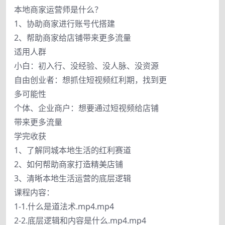
本地商家运营师是什么？
1、协助商家进行账号代搭建
2、帮助商家给店铺带来更多流量
适用人群
小白：初入行、没经验、没人脉、没资源
自由创业者：想抓住短视频红利期，找到更
多可能性
个体、企业商户：想要通过短视频给店铺
带来更多流量
学完收获
1、了解同城本地生活的红利赛道
2、如何帮助商家打造精美店铺
3、清晰本地生活运营的底层逻辑
课程内容：
1-1.什么是道法术.mp4.mp4
2-2.底层逻辑和内容是什么.mp4.mp4