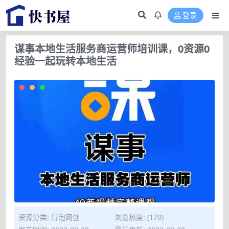
登录
谋事本地生活服务商运营师培训课，0资源0
经验一起玩转本地生活
资源分类:
冒泡网创
浏览热度: (170)