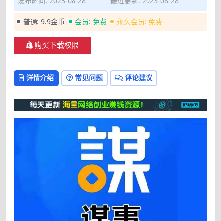
发布时间: 2023-08-28
最近更新: 2023-08-28
普通:
9.9金币
会员:
免费
永久会员:
免费
购买下载权限
详情介绍
常见问题
评论建议