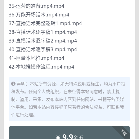
35-运营的准备.mp4.mp4
36-万能开场话术.mp4.mp4
37-直播话术完整逻辑1.mp4.mp4
38-直播话术逐字稿1.mp4.mp4
39-直播话术逐字稿2.mp4.mp4
40-直播话术逐字稿3.mp4.mp4
41-巨量本地推.mp4.mp4
42-本地推操作流程.mp4.mp4
声明：本站所有资源，如无特殊说明或标注，均为用户投
稿发布。任何个人或组织，在未征得本站同意时，禁止复
制、盗用、采集、发布本站内容到任何网站、书籍等各类媒
体平台。如若本站内容侵犯了原著者的合法权益，可联系我
们进行处理。
下载
9.9
金币