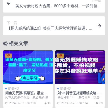
上一篇
美女号素材包大合集，8000多个素材，一步到位助
力男粉号！
下一篇
【杨志威系统课2.0】美业门店经营管理系统课，给
你讲点美业的实在干货，含资料
相关文章
VIP
VIP
冒泡网创
冒泡网创
闲鱼无货源-高级班，最全·最
刘Sir.抖音无货源赚钱攻略，
新·最干，紧贴热点 深度学习
不囤货，不拍视频，带你在抖
闲鱼无货源-高级班，最全·最新·最
课程目录 01、【暴力副业】快速了
音疯狂爆单
干，紧贴热点 深度学习 课程内容：
解抖音无货源，抢占低门槛赚钱红
2024-06-03
110
30
2023-08-26
134
9.9
10-10...
利.mp4 02...