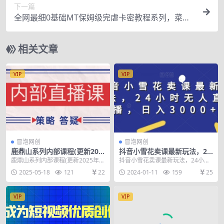
下一篇
全网最细0基础MT保姆级完虐卡密教程系列，菜鸡
小白从去卡密入门到大佬
相关文章
VIP
VIP
冒泡网创
冒泡网创
鹿鼎山系列内部课程(更新202
抖音小雪花卖课最新玩法，24
5年5月)专注缠论教学，行情
小时无人直播，日入3000+
鹿鼎山系列内部课程(更新2025年5
抖音小雪花卖课最新玩法，24小时
分析、学习答疑、机会提示、
【揭秘】
月)专注缠论教学，行情分析、学习
无人直播，日入3000+【揭秘】 项
2025-05-18
121
22
2024-01-11
159
25
实操讲解
答疑、机会提...
目内容： 1...
VIP
VIP