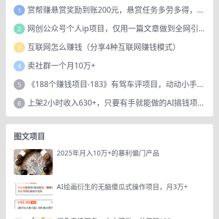
赏帮赚悬赏奖励到账200元，悬赏任务多劳多得，人人可做。
1
网创公众号个人ip项目，仅用一篇文章做到全网引流！
2
互联网怎么赚钱（分享4种互联网赚钱模式）
3
卖社群一个月10万+
4
《188个赚钱项目-183》有驾车评项目，动动小手，复制粘贴赚44元！
5
上架2小时收入630+，只要有手就能做的AI搞钱项目，奶奶看完都能学会!
6
图文项目
2025年月入10万+的暴利偏门产品
AI绘画衍生的无脑傻瓜式操作项目，月3万+