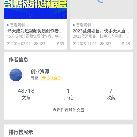
冒泡网创
冒泡网创
15天成为短视频优质创作者，​
2023蓝海项目，快手无人直
学会爆款短视频底层逻辑
播，单号月入5000起步【揭
15天成为短视频优质创作者，​学会
2023蓝海项目，快手无人直播，单
秘】
爆款短视频底层逻辑 包含22种表演
号月入5000起步【揭秘】 无需真人
2024-02-07
123
35
2023-11-06
187
9.9
类型，爆款视...
出镜、无需...
作者信息
创业资源
等级
永久会员
48718
1
7
文章
评论
收藏
查看作者其他文章
排行榜展示