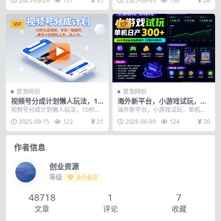
2025-03-29
157
35
2025-08-05
136
28
秘】 项目揭秘，项...
张+【揭秘】 项目...
VIP
VIP
冒泡网创
冒泡网创
视频号分成计划懒人玩法，10
海外新平台，小游戏试玩，单
秒生成视频，手机一键操作，
机日产300+，24小时全自动挂
视频号分成计划懒人玩法，10秒生
海外新平台，小游戏试玩，单机日
新手小白轻松上手，日入1K
G操作（课程附带脚本）【揭
成视频，手机一键操作，新手小白
产300+，24小时全自动挂G操作
2025-09-15
122
21
2026-06-09
124
30
【揭秘】
秘】
轻松上手，日入1K...
（课程附带脚本）...
作者信息
创业资源
等级
永久会员
48718
1
7
文章
评论
收藏