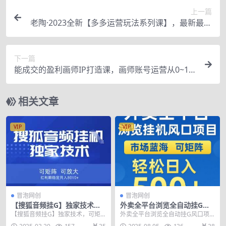
上一篇
老陶·2023全新【多多运营玩法系列课】，最新最全
的运营玩法实操教程
下一篇
能成交的盈利画师IP打造课，画师账号运营从0~1，
让接单不再被动，让成交掌握在画师自己手里
相关文章
VIP
VIP
冒泡网创
冒泡网创
【搜狐音频挂G】独家技术，
外卖全平台浏览全自动挂G风
可矩阵可放大，红利期稳定月
口项目，市场蓝海，可矩阵，
【搜狐音频挂G】独家技术，可矩
外卖全平台浏览全自动挂G风口项
入8k【揭秘】
轻松日入5张+【揭秘】
阵可放大，红利期稳定月入8k【揭
目，市场蓝海，可矩阵，轻松日入5