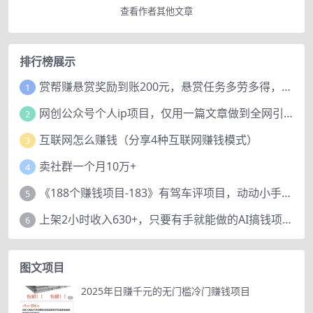
查看作者其他文章
排行榜展示
赏帮赚悬赏奖励到账200元，悬赏任务多劳多得，人人可做。
1
网创公众号个人ip项目，仅用一篇文章做到全网引流！
2
互联网怎么赚钱（分享4种互联网赚钱模式）
3
卖社群一个月10万+
4
《188个赚钱项目-183》有驾车评项目，动动小手，复制粘贴赚44元！
5
上架2小时收入630+，只要有手就能做的AI搞钱项目，奶奶看完都能学会!
6
图文项目
2025年日赚千元的无门槛冷门赚钱项目