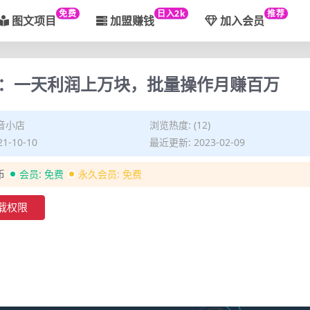
免费
日入2k
推荐
图文项目
加盟赚钱
加入会员
：一天利润上万块，批量操作月赚百万
音小店
浏览热度: (12)
1-10-10
最近更新: 2023-02-09
币
会员:
免费
永久会员:
免费
载权限