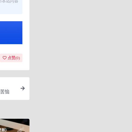
布本站内容
点赞(
0
)
苦恼