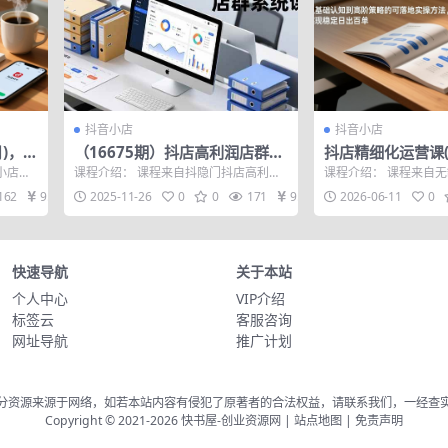
抖音小店
抖音小店
)，从
（16675期）抖店高利润店群系
抖店精细化运营课(
落地实
统课，店群搭建、选品策略、运
基础认知到高阶策
小店精
课程介绍： 课程来自抖隐门抖店高利润
课程介绍： 课程来自
单
营管控，构建标准体系，矩阵月
操方法，实现稳定
店实战
高客单店群玩法。核心是高利润店群的S
细化运营干货指南新版
162
9.9
2025-11-26
0
0
171
9.9
2026-06-11
0
OP流程...
运营精髓，...
入20万+
快速导航
关于本站
个人中心
VIP介绍
标签云
客服咨询
网址导航
推广计划
分资源来源于网络，如若本站内容有侵犯了原著者的合法权益，请联系我们，一经查
Copyright © 2021-2026
快书屋-创业资源网
|
站点地图
|
免责声明