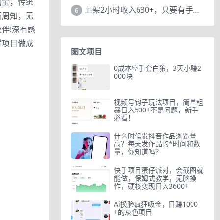
淘宝，传统
上架2小时收入630+，只要有手就能做的AI搞钱项目，奶奶看完都能学会!
6
所周知，无
伴!深有感
群项目做成
图文项目
0成本空手套白狼，3天小赚2
000块
视频号钩子玩法项目，简单粗
暴日入500+不是问题，新手
必看！
什么时候发抖音作品浏览量
高？每天发作品的*时间和数
量，你知道吗？
快手项目蛋仔派对，会截图就
能做，保姆式教学，无脑操
作，硬核变现日入3600+
Ai换脸疯狂吸金，日赚1000
+的灰色项目