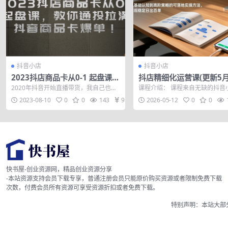
抖音小店
抖音小店
2023抖店商品卡从0-1 起盘课，
抖店精细化运营课(更新5月
教你通投拉满，抖音商品卡爆
基础认知到高阶策略的可
2020年抖音开始直播带货，我自己也是
课程介绍： 课程来自无缺的抖音
单！
操方法，实现稳定日出百
2020年6月开始做直播的最新的一员，
细化运营干货指南新版。汇集抖
2023-08-10
0
0
143
9.9
2026-05-12
0
0
通过...
运营精髓，...
快书屋-创业资源网，精品创业资源分享
-本站资源支持会员下载专享，普通注册会员只能原价购买资源或者限制免费下载
次数，付费会员所有资源可享受资源折扣或者免费下载。
特别声明：本站大部