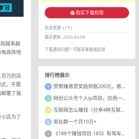
购买下载权限
包含资源:
(1个)
最近更新:
2023-02-09
布局越来越
下载遇到问题？可联系客服或反馈
的电商阵地
排行榜展示
上百万的店
模式，不需
赏帮赚悬赏奖励到账200元，悬赏任务多劳多得，人人可做。
1
的颠覆了我
网创公众号个人ip项目，仅用一篇文章做到全网引流！
2
互联网怎么赚钱（分享4种互联网赚钱模式）
3
音小店为了
卖社群一个月10万+
4
《188个赚钱项目-183》有驾车评项目，动动小手，复制粘贴赚44元！
5