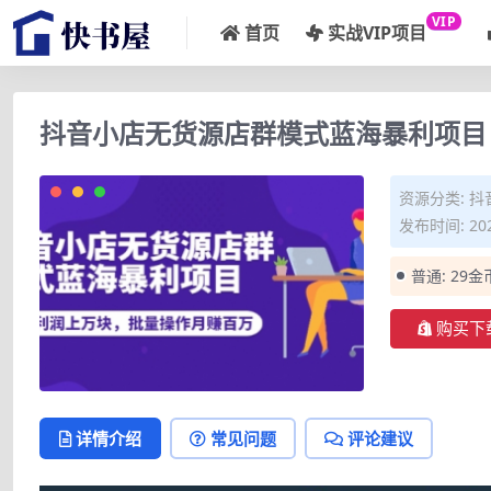
VIP
首页
实战VIP项目
抖音小店无货源店群模式蓝海暴利项目
资源分类:
抖
发布时间: 202
普通:
29金
购买下
详情介绍
常见问题
评论建议