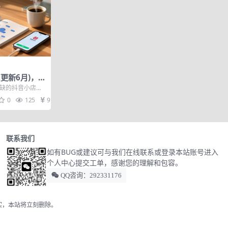
更新6月)，从
略的可落地实
无缺的抖音小店精
日出百单
。汇集抖店实战
0
125
9.9
联系我们
如有BUG或建议可与我们在线联系或登录本站账号进入
个人中心提交工单，感谢您的理解和包容。
QQ咨询：292331176
实，本站将立刻删除。