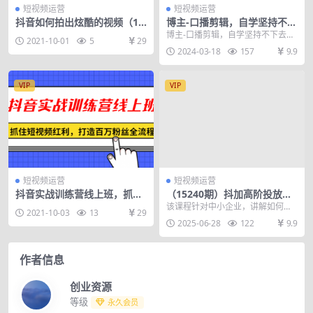
短视频运营
短视频运营
抖音如何拍出炫酷的视频（12
博主-口播剪辑，自学坚持不下
课）
去？会剪辑不会变现？十天学
博主-口播剪辑，自学坚持不下去？
2021-10-01
5
29
会剪辑，疯狂收钱
会剪辑不会变现？十天学会剪辑，
2024-03-18
157
9.9
疯狂变现收钱 课程...
VIP
VIP
短视频运营
短视频运营
抖音实战训练营线上班，抓住
（15240期）抖加高阶投放技
短视频红利，打造百万粉丝全
巧，核心逻辑+阶段方案，实
该课程针对中小企业，讲解如何通
2021-10-03
13
29
流程
体企业流量变现指南
过抖音"抖加"精准投放获客变现...
2025-06-28
122
9.9
作者信息
创业资源
等级
永久会员