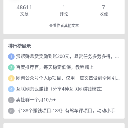
48611
1
7
文章
评论
收藏
查看作者其他文章
排行榜展示
赏帮赚悬赏奖励到账200元，悬赏任务多劳多得，人人可做。
1
百度推荐官，每天稳定低保，教程赠上
2
网创公众号个人ip项目，仅用一篇文章做到全网引流！
3
互联网怎么赚钱（分享4种互联网赚钱模式）
4
卖社群一个月10万+
5
《188个赚钱项目-183》有驾车评项目，动动小手，复制粘贴赚44元！
6