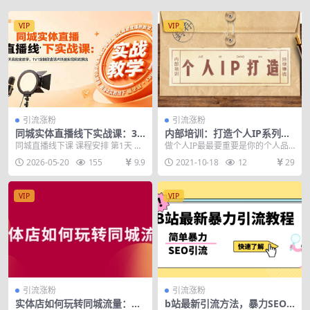
VIP
VIP
引流涨粉
引流涨粉
同城实体直播线下实战课：3
内部培训：打造个人IP系列，
天高密度教学，1V1定制货盘
永久持续赚钱方法
同城直播线下课 课程安排 第1天 上
做个人IP最最要重要是你的个人品
话术快速实现同城爆店
午场 9:00-19:30 同城直播团购篇 ...
牌，所以你在做IP的时候一定要突
2026-05-20
155
9.9
2021-10-18
12
29
出你的个人化的形...
VIP
VIP
引流涨粉
引流涨粉
实体店如何玩转同城流量：企
b站最新引流方法，暴力SEO