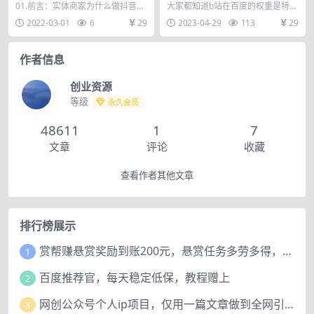
业号搭建 门店认领 团购上架
引流玩法，一天可以量产几百
01.前言：实体商家为什么做抖音企
大家都知道b站在百度的权重是特别
同城引流玩法
个视频（附带软件）
业账号搭建.mp4 02.怎么核销顾客
高的，这种引流方法，主要就是简
2022-03-01
6
29
2023-04-29
113
29
的团购券...
单无脑，一天可以量...
作者信息
创业资源
等级
永久会员
48611
1
7
文章
评论
收藏
查看作者其他文章
排行榜展示
赏帮赚悬赏奖励到账200元，悬赏任务多劳多得，人人可做。
1
百度推荐官，每天稳定低保，教程赠上
2
网创公众号个人ip项目，仅用一篇文章做到全网引流！
3