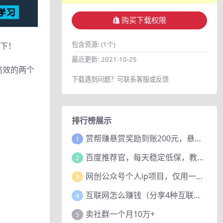
购买下载权限
包含资源:
(1个)
︄下！
最近更新:
2021-10-25
高效的两￰个︄
下载遇到问题？可联系客服或反馈
排行榜展示
赏帮赚悬赏奖励到账200元，悬赏任务多劳多得，人人可做。
1
百度推荐官，每天稳定低保，教程赠上
2
网创公众号个人ip项目，仅用一篇文章做到全网引流！
3
互联网怎么赚钱（分享4种互联网赚钱模式）
4
卖社群一个月10万+
5