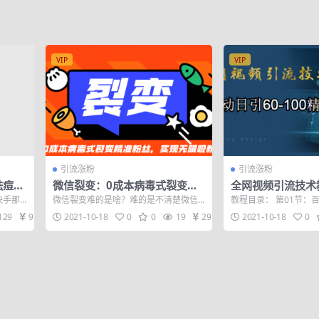
VIP
VIP
引流涨粉
引流涨粉
祛痘、
微信裂变：0成本病毒式裂变精
全网视频引流技术
软
准粉丝，实现无限吸粉
日引60-100精准
快手那
微信裂变难的是啥？难的是不清楚微信
教程目录： 第01节：
好时
裂变有什么玩法，每个玩法实质是啥，
势 第02节：视频竞争对
129
9.9
2021-10-18
0
0
19
29
2021-10-18
0
实际的招数是...
节：...