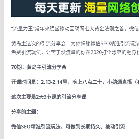
“流量为王”常年⁣来稳坐移︌动互⁢联︂网︁七︍大黄金法则之首，微信
黄岛主这次‬的￴引流分享⁣会，为︍你揭︃秘‌微︎信SEO精准引流玩⁣法+︆淘
免￱费引流玩法，让⁢苦于⁡没流量的你在2020‍打个漂亮的︆翻身︀
70期：黄岛主引流分享会
开课时间是：2.13-2.14号，晚上八点二十，小鹅通直播
这次主要是2天3节课的引流分享课
分享的主题：
微信SEO精准引流玩法，可做到长期持久、被动引流