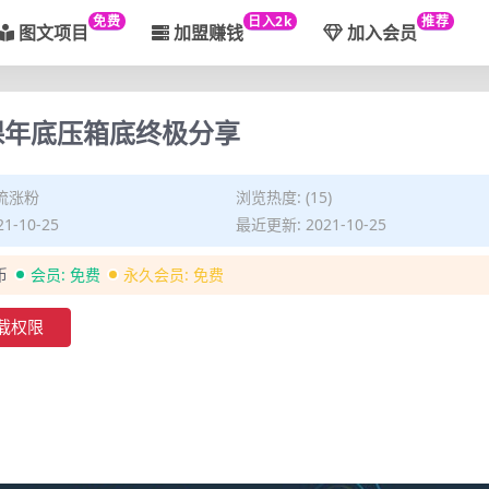
免费
日入2k
推荐
图文项目
加盟赚钱
加入会员
课年底压箱底终极分享
流涨粉
浏览热度: (15)
1-10-25
最近更新: 2021-10-25
币
会员:
免费
永久会员:
免费
载权限