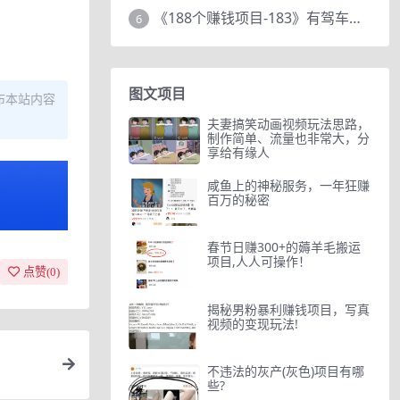
《188个赚钱项目-183》有驾车评项目，动动小手，复制粘贴赚44元！
6
图文项目
布本站内容
夫妻搞笑动画视频玩法思路，
制作简单、流量也非常大，分
享给有缘人
咸鱼上的神秘服务，一年狂赚
百万的秘密
春节日赚300+的薅羊毛搬运
项目,人人可操作！
点赞(
0
)
揭秘男粉暴利赚钱项目，写真
视频的变现玩法!
不违法的灰产(灰色)项目有哪
些?