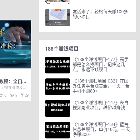
友活来了，轻松每天赚100多
的小项目
188个赚钱项目
《188个赚钱项目-177》高手
都是怎么找项目，记住这几
点，永远不缺项目
《188个赚钱项目-032》在国
教程：全自动
外任务平台赚美金，一天一台
粉！
百度视频引流及优
手机小赚80+
手分析 第03
0
9
29
《188个赚钱项目-147》表白
视频副业项目，越俗越赚钱！
《188个赚钱项目-134》蓝海
信息差项目，单价10元，一天
净赚300+