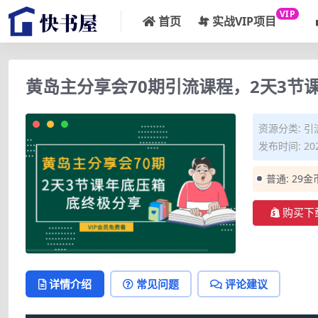
VIP
首页
实战VIP项目
黄岛主分享会70期引流课程，2天3节
资源分类:
引
发布时间: 202
普通:
29金
购买下
详情介绍
常见问题
评论建议