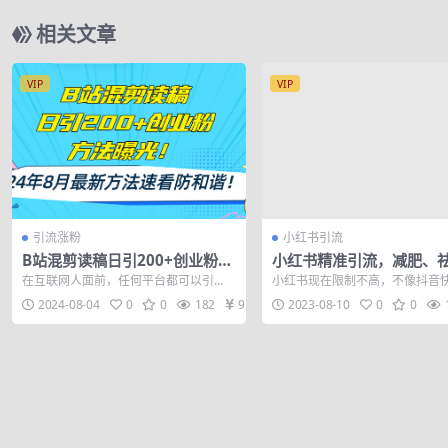
相关文章
VIP
VIP
引流涨粉
小红书引流
B站混剪读稿日引200+创业粉方
小红书精准引流，减肥、
法4.0曝光，24年8月最新方法Ai
创业粉单人日引100+（附
在互联网人面前，任何平台都可以引
小红书现在限制不高，不像抖音
一键操作 速…
件）
流，B站也不例外，它除了可以追剧、学
么严格，所以现在正是用软件的
2024-08-04
0
0
182
9.9
2023-08-10
0
0
习之外，也可...
候，可以采集精...