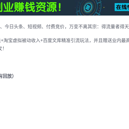
、￱今⁡日头︎条、︇短视频、付费￶竞︋价，万变不离︎其宗：得流‍量者‌得天
宝‍虚￶拟被动︅收入+￰百︄度文︆库︊精￴准引︆流︀玩￰法，并‬且‍赠‬送业‌内最︂
仗！
（有回放）