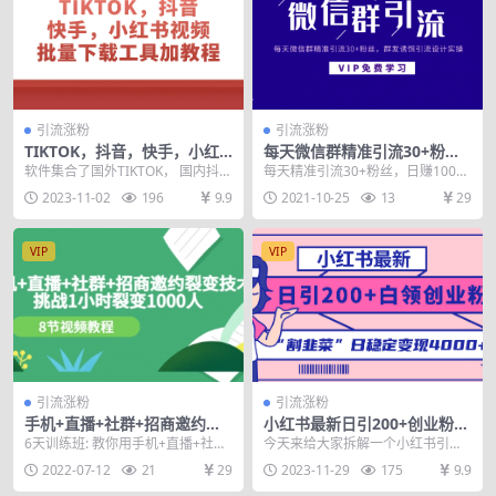
引流涨粉
引流涨粉
TIKTOK，抖音，快手，小红
每天微信群精准引流30+粉
书视频批量下载工具加教程
丝，群发诱饵引流设计实操
软件集合了国外TIKTOK， 国内抖
每天精准引流30+粉丝，日赚1000
音，快手，小红书等 批量主页视频
+半自动化，微信群群发诱饵引流设
2023-11-02
196
9.9
2021-10-25
13
29
下载功能 可...
计实操 通过...
VIP
VIP
引流涨粉
引流涨粉
手机+直播+社群+招商邀约裂
小红书最新日引200+创业粉”
变技术：挑战1小时裂变1000
割韭菜“日稳定变现4000+实操
6天训练班: 教你用手机+直播+社群
今天来给大家拆解一个小红书引流
人（8节视频教程）
教程！
+招商邀约裂变1000人；1小时邀约
白领创业粉的教程，小红书上引流
2022-07-12
21
29
2023-11-29
175
9.9
裂变代理...
的粉质量是非常高的，...