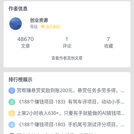
作者信息
创业资源
等级
永久会员
48670
1
7
文章
评论
收藏
查看作者其他文章
排行榜展示
赏帮赚悬赏奖励到账200元，悬赏任务多劳多得，人人可做。
1
《188个赚钱项目-183》有驾车评项目，动动小手，复制粘贴赚44元！
2
上架2小时收入630+，只要有手就能做的AI搞钱项目，奶奶看完都能学会!
3
《188个赚钱项目-180》手机尾号测试评分项目，短视频直播日赚200+
4