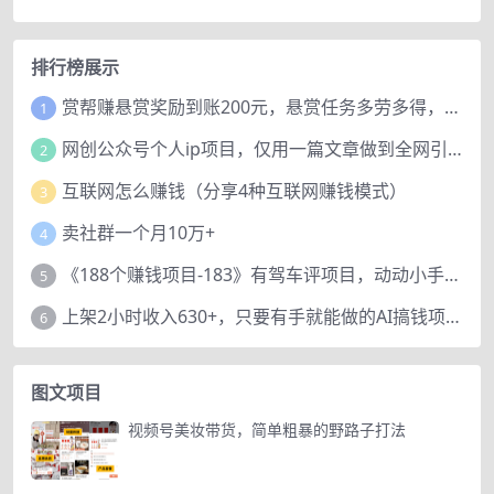
排行榜展示
赏帮赚悬赏奖励到账200元，悬赏任务多劳多得，人人可做。
1
网创公众号个人ip项目，仅用一篇文章做到全网引流！
2
互联网怎么赚钱（分享4种互联网赚钱模式）
3
卖社群一个月10万+
4
《188个赚钱项目-183》有驾车评项目，动动小手，复制粘贴赚44元！
5
上架2小时收入630+，只要有手就能做的AI搞钱项目，奶奶看完都能学会!
6
图文项目
视频号美妆带货，简单粗暴的野路子打法