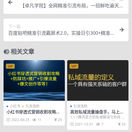
【卓凡学院】全网精准引流布局，一招鲜吃遍天的
精准被动引流
下一篇
百度贴吧精准引流霸屏术2.0，实操日引300+精准粉
全过程
相关文章
VIP
VIP
小红书
引流涨粉
引流涨粉
小红书穿透式营销收割攻略
高效私域流量操盘手，马上学
+防踩坑+推广+引爆流量+爆文
马上落地
1.1.1腾讯官方的私域解读与布局 1.
2022-06-25
11
29
创作等等！
1.2用私域做业务增长的5个关键KPI
2021-10-31
7
29
...