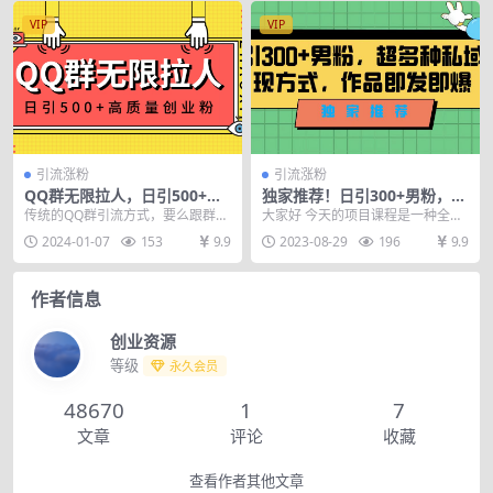
VIP
VIP
引流涨粉
引流涨粉
QQ群无限拉人，日引500+创
独家推荐！日引300+男粉，超
业粉，快速引流建立私域群
多种私域变现方式，作品即发
传统的QQ群引流方式，要么跟群主
大家好 今天的项目课程是一种全新
即报
建立良好关系、要么经常在群里分
的玩法，精准引流男粉，利用剪辑
2024-01-07
153
9.9
2023-08-29
196
9.9
享干货、要么经常在...
软件剪映功能，新玩...
作者信息
创业资源
等级
永久会员
48670
1
7
文章
评论
收藏
查看作者其他文章