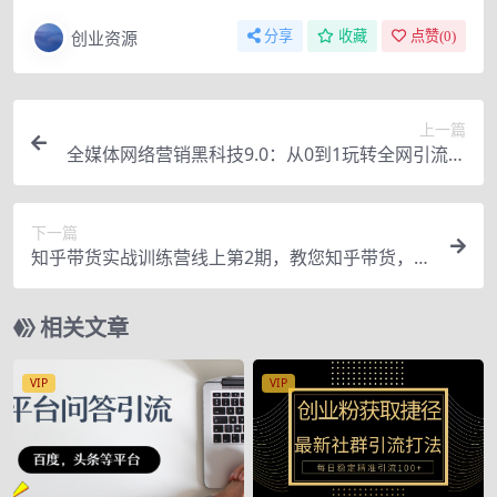
创业资源
分享
收藏
点赞(
0
)
上一篇
全媒体网络营销黑科技9.0：从0到1玩转全网引流、
成交、裂变、营销工具宝典
下一篇
知乎带货实战训练营线上第2期，教您知乎带货，月
收益几千到几万
相关文章
VIP
VIP