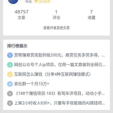
等级
永久会员
48757
1
7
文章
评论
收藏
查看作者其他文章
排行榜展示
赏帮赚悬赏奖励到账200元，悬赏任务多劳多得，人人可做。
1
网创公众号个人ip项目，仅用一篇文章做到全网引流！
2
互联网怎么赚钱（分享4种互联网赚钱模式）
3
卖社群一个月10万+
4
《188个赚钱项目-183》有驾车评项目，动动小手，复制粘贴赚44元！
5
上架2小时收入630+，只要有手就能做的AI搞钱项目，奶奶看完都能学会!
6