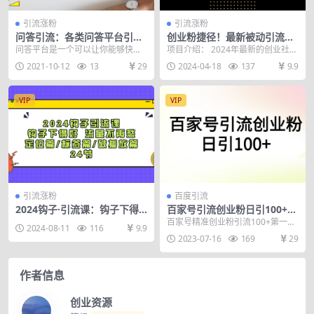
引流涨粉
引流涨粉
问答引流：各类问答平台引流
创业粉捷径！最新被动引流方
技术
法大揭秘，实现每日100+精准
问答平台是一个可以让你能够快速
项目介绍： 2024年最新的创业社群
引流
找到精准客户的其中一个渠道，一
被动引流方法，能够吸引高质量、
2021-10-12
13
29
2024-04-18
137
9.9
些有需求的用户会主动...
精准的创业者粉...
VIP
VIP
引流涨粉
百度引流
2024钩子·引流课：钩子下得
百家号引流创业粉日引100+有
好 流量不再愁，定位篇/标签
手机电脑就可以操作！
百家号精准创业粉引流100+第一部.
2024-08-11
116
9.9
篇/破播放篇/24节
mp4 百家号精准创业粉引流100+第
2023-07-16
169
29
二部....
作者信息
创业资源