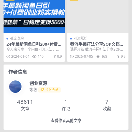
引流涨粉
引流涨粉
24年最新闲鱼日引200+付费创
截流手搓打法分享SOP文档
业粉，割韭菜每天5000+收益
课，抖音小红书视频号丨精准
今天来分享一个闲鱼引流玩法，外
课程介绍 截流手搓打法分享SOP文
实操教程！
截流，快速获客，低成本高转
面有的团队收费5980的闲鱼引流创
档课 抖音小红书视频号精准截流，
2024-01-04
140
9.9
2026-07-05
168
9.9
化
业粉方法也是24...
快速获客，低成...
作者信息
创业资源
等级
永久会员
48611
1
7
文章
评论
收藏
查看作者其他文章