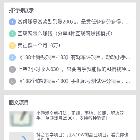
排行榜展示
赏帮赚悬赏奖励到账200元，悬赏任务多劳多得，人人可做。
1
互联网怎么赚钱（分享4种互联网赚钱模式）
2
卖社群一个月10万+
3
《188个赚钱项目-183》有驾车评项目，动动小手，复制粘贴赚44元！
4
上架2小时收入630+，只要有手就能做的AI搞钱项目，奶奶看完都能学会!
5
《188个赚钱项目-180》手机尾号测试评分项目，短视频直播日赚200+
6
图文项目
小游戏全新打法，正规，落地，长期，解放双
手，单游戏月2500+，支持各种验证！
抖音玄学项目：月入10W的副业项目，看完你也
可以搞