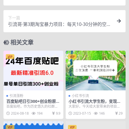
出N个赚钱的微信号
下一篇
引流哥·第3期淘宝暴力项目：每天10-30分钟的空闲
时间，有淘宝号，会玩淘宝
相关文章
VIP
VIP
引流涨粉
小红书引流
百度贴吧日引300+创业粉原创
小红书引流大学生粉，变现项
实操教程
目，一单利润在200+（教程
百度贴吧，作为历史悠久的社群聚
大家好，今天给大家带来的项目是
+资源）
集地，其独特魅力在于构建了一个
小红书引流大学生粉丝，在私域进
2024-08-18
194
9.9
2023-07-15
146
29
个深度交流的圈层，与...
行②次变现。现在快放...
VIP
VIP