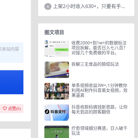
上架2小时收入630+，只要有手就能做的AI搞钱项目，奶奶看完都能学会!
6
图文项目
收费2000+到1w+的数据标注
项目拆解，能否日入七八百？
布本站内容
对接几个免费做的平台。
拆解三无食品的赔偿玩法
单条视频收益3W+,1分钟教你
利用AI制作抖音美女视频，效
果逼真
抖音收款码搞钱新思路，让你
点赞(
0
)
每天到店的顾客翻倍
疗愈领域细分赛道，日入破千
玩法