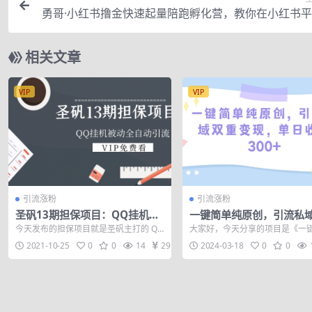
勇哥·小红书撸金快速起量陪跑孵化营，教你在小红书
现副业的睡后
相关文章
VIP
VIP
引流涨粉
引流涨粉
圣矾13期担保项目：QQ挂机被
一键简单纯原创，引流私
动全自动引流
变现，单日收益300+（教
今天发布的担保项目就是圣矾主打的 QQ
大家好，今天分享的项目是《一
材）
引流项目，只不过是其中的一个方法，
纯原创，引流私域双重变现，单日
2021-10-25
0
0
14
29
2024-03-18
0
0
见效最...
00+》，...