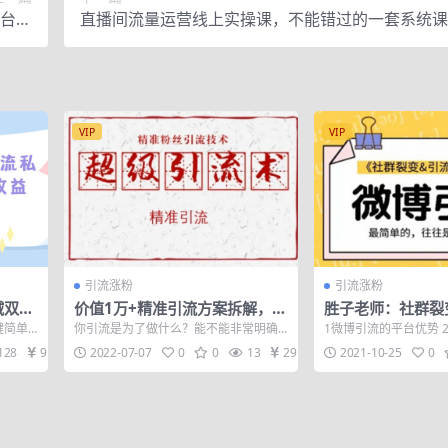
平台实
直播间流量运营线上实操课，不能错过的一套系统课
收入
VIP
VIP
引流涨粉
引流涨粉
域双重
价值1万+精准引流方案拆解，帮
胜子老师：社群裂
程+素
你每天获得200+精准粉！！
流2.0，设计低成
键简单
你引流是为了做什么？能不能非常明确
1微博引流的平台优势 
战
收益3
的回答这个问题？ 新手开始操作引流，
流的切入点 3微博可以
128
9.9
2022-07-07
0
0
13
29
2021-10-25
0
都会觉得很...
何...