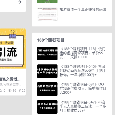
旅游赛道一个真正赚钱的玩法
188个赚钱项目
《188个赚钱项目-118》低门
槛的虚拟网课项目，单价99
元，一天挣1000+
《188个赚钱项目-040》抖音
沙雕动画视频怎么做？手把手
教你，一年净赚100万+
变&之微博引
本引流诱饵实
《188个赚钱项目-091》QQ
2如何找到微博引
群知识付费项目，简单操作日
引流哪些人群 4如
0
16
29
入200+
《188个赚钱项目-047》抖音
半无人直播傻瓜玩法，一个多
月直播收益5万+