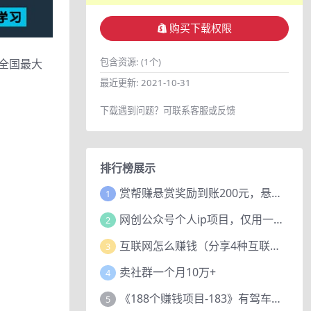
购买下载权限
包含资源:
(1个)
全国最大
最近更新:
2021-10-31
下载遇到问题？可联系客服或反馈
排行榜展示
赏帮赚悬赏奖励到账200元，悬赏任务多劳多得，人人可做。
1
网创公众号个人ip项目，仅用一篇文章做到全网引流！
2
互联网怎么赚钱（分享4种互联网赚钱模式）
3
卖社群一个月10万+
4
《188个赚钱项目-183》有驾车评项目，动动小手，复制粘贴赚44元！
5