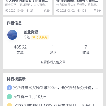
人人可做的闲鱼写字小商机项
外面卖599的视频号拉新项
目，每千字可赚70+
目，每天只需要去直播就可有
闲鱼写字小商机项目，人人可做，
作为现在最火的视频号，想必用户
收入，单日变现300+
每千字赚70+ 今天分享的这个项目
已经超过了抖音，游戏拉新这个任
2022-10-09
27
29
2023-08-02
128
9.9
是在闲鱼看到的。...
务非常的简单 适合新...
作者信息
创业资源
等级
永久会员
48562
1
7
文章
评论
收藏
查看作者其他文章
排行榜展示
赏帮赚悬赏奖励到账200元，悬赏任务多劳多得，人人可做。
1
卖社群一个月10万+
2
《188个赚钱项目-183》有驾车评项目，动动小手，复制粘贴赚44元！
3