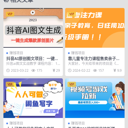
VIP
VIP
赚钱项目
赚钱项目
抖音AI原创图文项目：一键根
靠儿童专注力课程售卖亲子育
据关键字生成原创图片，每天
儿课程，日暴力狂揽1000+，
抖音ai图文实战教学 课程内容： 1:
大家好，今天给带来的项目是《靠
10分钟-日赚500+
喂饭手册分享
账号前期起号视频教程 2:需要用到
儿童专注力课程售卖亲子育儿课
2023-03-22
175
29
2024-02-22
157
9.9
的ai软...
程，日暴力狂揽1000...
VIP
VIP
赚钱项目
赚钱项目