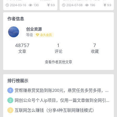
简单易懂轻松上手
口 轻松月入过万
大，手机电脑都可操作 简单易懂轻
件，让照片里面的人物根据提示词
2024-03-16
130
9.9
2024-07-08
196
9.9
松上手
动起来，相比只是单纯...
作者信息
创业资源
等级
永久会员
48757
1
7
文章
评论
收藏
查看作者其他文章
排行榜展示
赏帮赚悬赏奖励到账200元，悬赏任务多劳多得，人人可做。
1
网创公众号个人ip项目，仅用一篇文章做到全网引流！
2
互联网怎么赚钱（分享4种互联网赚钱模式）
3