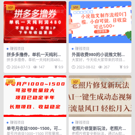
VIP
VIP
赚钱项目
赚钱项目
拼多多撸券，单机一天纯利润
外面收费980的小说推文制作
480，下半年收益更高，不限
流程0门槛，小白可做，日收
拼多多撸券，单机一天纯利润480
大家好，今天给大家带来的项目是
设备，不限IP。
益可达500+
下半年收益更高 不限设备，不限IP
《外面收费980的小说推文制作流
2024-07-13
147
9.9
2023-08-02
267
9.9
程0门槛，小白可做...
VIP
VIP
赚钱项目
赚钱项目
单号月收益1000~1500，可批
老照片修复新玩法，老照片AI
量放大，手机电脑都可操作，
一键生成动态视频 全新流量风
单号月收益1000~1500 可批量放
老照片修复全新玩法，通过Ai软