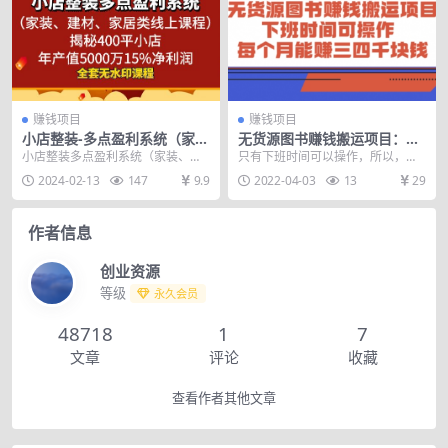
赚钱项目
赚钱项目
小店整装-多点盈利系统（家
无货源图书赚钱搬运项目：下
装、建材、家居类线上课程）
班时间可操作，每个月能赚三
小店整装多点盈利系统（家装、建
只有下班时间可以操作，所以，选
揭秘400平小店年…
四千块钱
材、家居类线上课程），揭秘400
择了无货源图书模式，做搬运。搞
2024-02-13
147
9.9
2022-04-03
13
29
平小店年产值500...
了四个账号，每个月能...
作者信息
创业资源
等级
永久会员
48718
1
7
文章
评论
收藏
查看作者其他文章