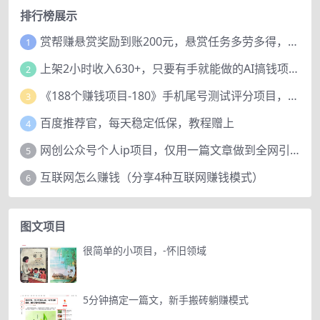
排行榜展示
赏帮赚悬赏奖励到账200元，悬赏任务多劳多得，人人可做。
1
上架2小时收入630+，只要有手就能做的AI搞钱项目，奶奶看完都能学会!
2
《188个赚钱项目-180》手机尾号测试评分项目，短视频直播日赚200+
3
百度推荐官，每天稳定低保，教程赠上
4
网创公众号个人ip项目，仅用一篇文章做到全网引流！
5
互联网怎么赚钱（分享4种互联网赚钱模式）
6
图文项目
很简单的小项目，-怀旧领域
5分钟搞定一篇文，新手搬砖躺赚模式