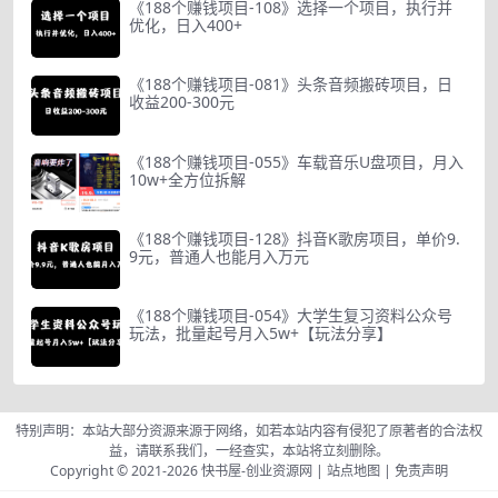
《188个赚钱项目-108》选择一个项目，执行并
优化，日入400+
《188个赚钱项目-081》头条音频搬砖项目，日
收益200-300元
《188个赚钱项目-055》车载音乐U盘项目，月入
10w+全方位拆解
《188个赚钱项目-128》抖音K歌房项目，单价9.
9元，普通人也能月入万元
《188个赚钱项目-054》大学生复习资料公众号
玩法，批量起号月入5w+【玩法分享】
特别声明：本站大部分资源来源于网络，如若本站内容有侵犯了原著者的合法权
益，请联系我们，一经查实，本站将立刻删除。
Copyright © 2021-2026
快书屋-创业资源网
|
站点地图
|
免责声明