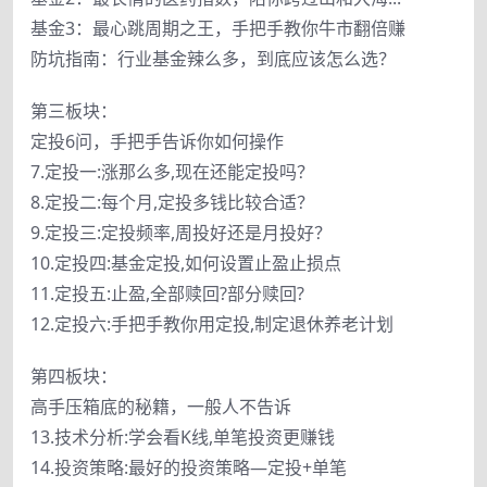
基金3：最心跳周期之王，手把手教你牛市翻倍赚
防坑指南：行业基金辣么多，到底应该怎么选？
第三板块：
定投6问，手把手告诉你如何操作
7.定投一:涨那么多,现在还能定投吗？
8.定投二:每个月,定投多钱比较合适？
9.定投三:定投频率,周投好还是月投好？
10.定投四:基金定投,如何设置止盈止损点
11.定投五:止盈,全部赎回?部分赎回?
12.定投六:手把手教你用定投,制定退休养老计划
第四板块：
高手压箱底的秘籍，一般人不告诉
13.技术分析:学会看K线,单笔投资更赚钱
14.投资策略:最好的投资策略—定投+单笔