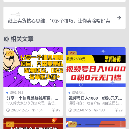
收入50元
下一篇
线上卖货核心思维，10多个技巧，让你卖啥啥好卖
相关文章
VIP
VIP
赚钱项目
赚钱项目
分享一个信息差赚钱项目，只
视频号日入1000，0粉0元无门
需要是私信就有收益，0成本
槛，暴利玩法，小白可做，拆
今天给大家分享的公众号广告信息
课程内容： 项目介绍 项目流程 注
每单至少50+
解教程
差 最近，荔枝又发现了一个简单易
意重点及变现
2023-12-25
164
9.9
2023-07-15
183
29
行的方法，只需向公...
VIP
VIP