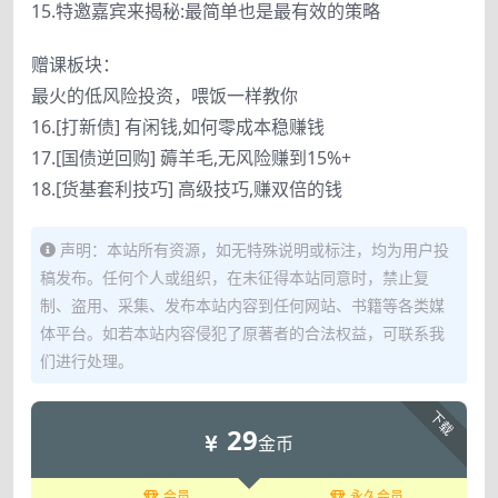
15.特邀嘉宾来揭秘:最简单也是最有效的策略
赠课板块：
最火的低风险投资，喂饭一样教你
16.[打新债] 有闲钱,如何零成本稳赚钱
17.[国债逆回购] 薅羊毛,无风险赚到15%+
18.[货基套利技巧] 高级技巧,赚双倍的钱
声明：本站所有资源，如无特殊说明或标注，均为用户投
稿发布。任何个人或组织，在未征得本站同意时，禁止复
制、盗用、采集、发布本站内容到任何网站、书籍等各类媒
体平台。如若本站内容侵犯了原著者的合法权益，可联系我
们进行处理。
下载
29
金币
会员
永久会员