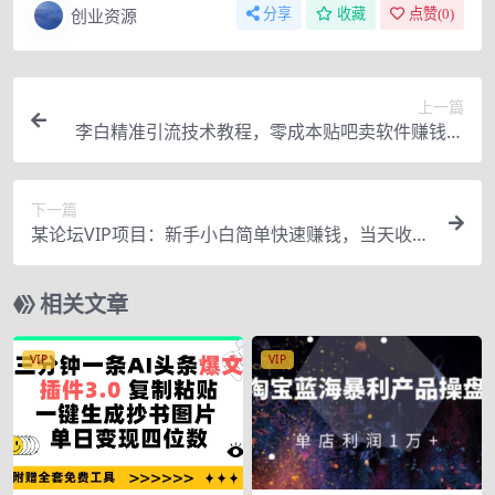
创业资源
分享
收藏
点赞(
0
)
上一篇
李白精准引流技术教程，零成本贴吧卖软件赚钱项
目
下一篇
某论坛VIP项目：新手小白简单快速赚钱，当天收
益，日赚100+
相关文章
VIP
VIP