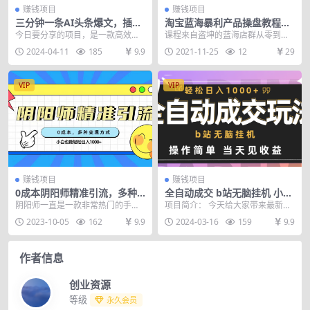
赚钱项目
赚钱项目
三分钟一条AI头条爆文，插件
淘宝蓝海暴利产品操盘教程：
3.0 复制粘贴一键生成抄书图
从零到单店利润10000+详细实
今日要分享的项目，是一款高效抄
课程来自盗坤的蓝海店群从零到月
片 单日变现四位数
操
书软件的应用，其操作简便至极，
入过万（付费文章）。蓝海就是竞
2024-04-11
185
9.9
2021-11-25
12
29
几乎无需动脑，便可轻...
争不激烈、利润丰厚、...
VIP
VIP
赚钱项目
赚钱项目
0成本阴阳师精准引流，多种
全自动成交 b站无脑挂机 小白
变现方式，小白也能轻松日入
闭眼操作 轻松日入1000+ 操作
阴阳师一直是一款非常热门的手
项目简介： 今天给大家带来最新项
1000+
简单 当天见收益
游，新玩家也是不断地增加，在回
目“全自动成交b站无脑挂机 小白闭
2023-10-05
162
9.9
2024-03-16
159
9.9
合对战养成类游戏里面算...
眼操作 轻松日...
作者信息
创业资源
等级
永久会员