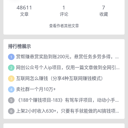
48611
1
7
文章
评论
收藏
查看作者其他文章
排行榜展示
赏帮赚悬赏奖励到账200元，悬赏任务多劳多得，人人可做。
1
网创公众号个人ip项目，仅用一篇文章做到全网引流！
2
互联网怎么赚钱（分享4种互联网赚钱模式）
3
卖社群一个月10万+
4
《188个赚钱项目-183》有驾车评项目，动动小手，复制粘贴赚44元！
5
上架2小时收入630+，只要有手就能做的AI搞钱项目，奶奶看完都能学会!
6