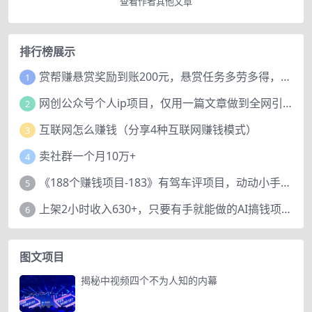
查看作者其他文章
排行榜展示
赏帮赚悬赏奖励到账200元，悬赏任务多劳多得，人人可做。
1
网创公众号个人ip项目，仅用一篇文章做到全网引流！
2
互联网怎么赚钱（分享4种互联网赚钱模式）
3
卖社群一个月10万+
4
《188个赚钱项目-183》有驾车评项目，动动小手，复制粘贴赚44元！
5
上架2小时收入630+，只要有手就能做的AI搞钱项目，奶奶看完都能学会!
6
图文项目
揭秘中视频四个不为人知的内幕