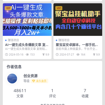
VIP
VIP
赚钱项目
赚钱项目
Ai一键生成头条爆款文章 复制
聚宝盆安卓脚本，一部手机一
粘贴即可简单易上手小白首选
天100左右，几十款广告脚
Ai一键生成头条爆款文章 复制粘贴
目前市面上种类最多，平台齐全的
日入500-1000+
本，全自动撸流量…
即可简单易上手小白首选 日入500-
挂机型脚本,包含了:微信阅读，卷轴
2024-05-16
153
9.9
2024-07-27
164
9.9
1000+...
平台，广告掘金，...
作者信息
创业资源
等级
永久会员
48611
1
7
文章
评论
收藏