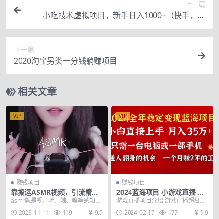
上一篇
小吃技术虚拟项目，新手日入1000+（快手，豆
瓣，闲鱼卖货方法）
下一篇
2020淘宝另类一分钱躺赚项目
相关文章
VIP
VIP
赚钱项目
赚钱项目
靠搬运ASMR视频，引流精准
2024蓝海项目 小游戏直播 单
粉，私域单日变现500+
日收益10000+，月入35W,小
asmr就是视、听、触、嗅等感知上
游戏直播项目介绍 游戏直播超级蓝
白当天上手
的刺激，在颅内、头皮、背部或身
海赛道，头部主播签约费高达一个
2023-11-11
119
9.9
2024-02-17
177
9.9
体其他部位产生的...
亿一年, 小主播一...