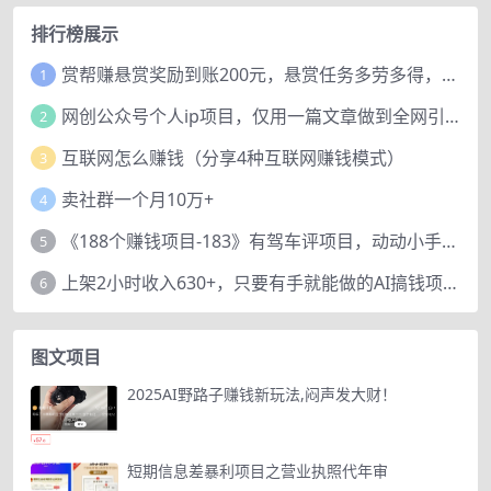
排行榜展示
赏帮赚悬赏奖励到账200元，悬赏任务多劳多得，人人可做。
1
网创公众号个人ip项目，仅用一篇文章做到全网引流！
2
互联网怎么赚钱（分享4种互联网赚钱模式）
3
卖社群一个月10万+
4
《188个赚钱项目-183》有驾车评项目，动动小手，复制粘贴赚44元！
5
上架2小时收入630+，只要有手就能做的AI搞钱项目，奶奶看完都能学会!
6
图文项目
2025AI野路子赚钱新玩法,闷声发大财！
短期信息差暴利项目之营业执照代年审