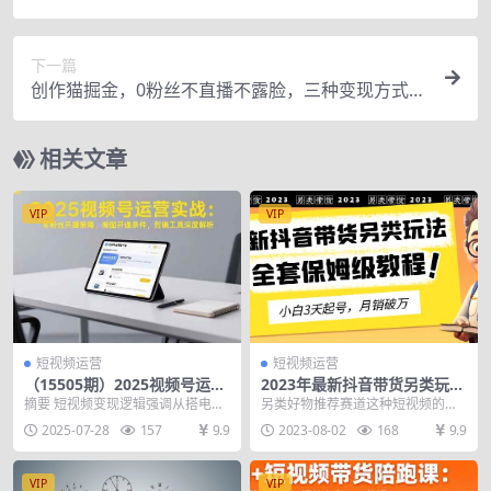
【揭秘】
下一篇
创作猫掘金，0粉丝不直播不露脸，三种变现方式
日入1000+轻松上手(附资料)
相关文章
VIP
VIP
短视频运营
短视频运营
（15505期）2025视频号运营
2023年最新抖音带货另类玩
实战：零粉丝开播策略，橱窗
法，3天起号，月销破万（保
摘要 短视频变现逻辑强调从搭电账
另类好物推荐赛道这种短视频的表
开通条件，剪辑工具深度解析
姆级教程）
号、养号、剪辑到发布作品的顺
现形式很吸引人，能够吸引观众停
2025-07-28
157
9.9
2023-08-02
168
9.9
序，同时提出面对镜头...
下来观看，玩法的简单...
VIP
VIP