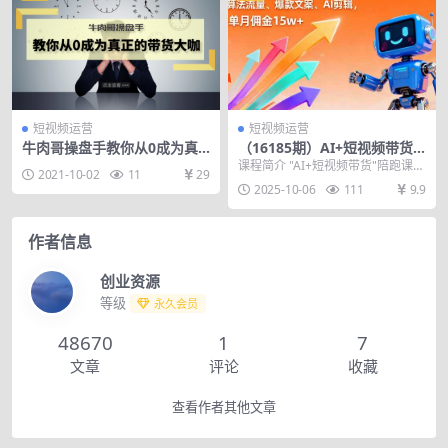
短视频运营
短视频运营
牛肉哥操盘手教你从0成为真
（16185期）AI+短视频带货
正的带货大咖
陪跑课：掌握算法流量、爆款
课程简介 "AI+短视频带货"陪跑课，
2021-10-02
11
29
文案、AI剪辑，学员单月佣金
是一套月销百万达人及A...
2025-10-06
111
9.9
15w+
作者信息
创业资源
等级
永久会员
48670
1
7
文章
评论
收藏
查看作者其他文章