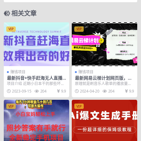
引流玩法，轻松100W+阅读
相关文章
VIP
VIP
赚钱项目
赚钱项目
最新抖音+快手赶海无人直播
最新网易云梯计划网页版，单
流量庞大，效果出奇的好（教
机月收益5000+！可放大操作
项目介绍 近期小日本干的那些坏事
原理就是刷音乐人歌单的播放量，
程+素材）
想必大家都已经知道了而我们的渔
我们只需要用大量小号去给自己音
2023-09-15
204
9.9
2024-04-20
204
9.9
民也是受到了影响但...
乐人歌单刷播放次数就...
VIP
VIP