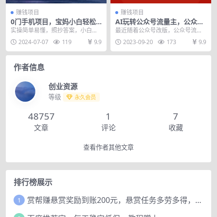
赚钱项目
赚钱项目
0门手机项目，宝妈小白轻松
AI玩转公众号流量主，公众号
上手每天1小时几十到几百元
爆文保姆级教程，一篇文章收
实操简单易懂，照抄答案，小白看
最近随着公众号改版，公众号流量
真实可靠长期稳定
入2000+
完视频照样当天上手，收益当天操
主爆火，很多人纷纷入局 ，都想赚
2024-07-07
119
9.9
2023-09-20
173
9.9
作即可见效，多账号可...
一波风口上的钱。 ...
作者信息
创业资源
等级
永久会员
48757
1
7
文章
评论
收藏
查看作者其他文章
排行榜展示
赏帮赚悬赏奖励到账200元，悬赏任务多劳多得，人人可做。
1