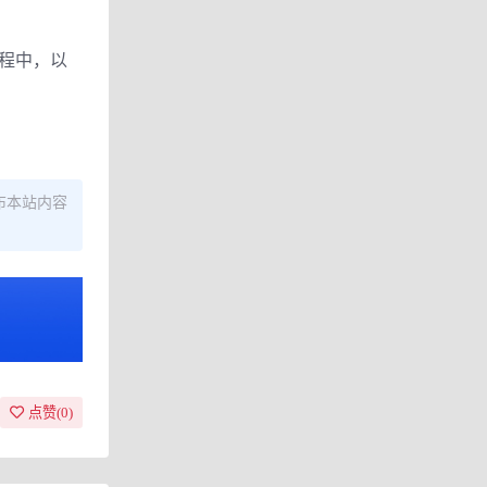
程中，以
布本站内容
点赞(
0
)