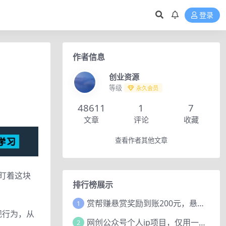
登录
作者信息
创业资源
等级
永久会员
48611
1
7
文章
评论
收藏
查看作者其他文章
盯着这块
排行榜展示
赏帮赚悬赏奖励到账200元，悬赏任务多劳多得，人人可做。
1
规行为，从
网创公众号个人ip项目，仅用一篇文章做到全网引流！
2