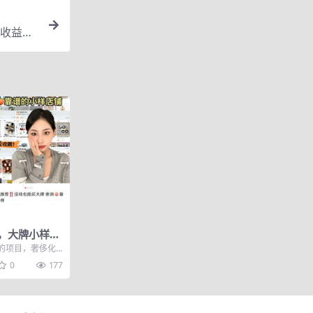
收益小
）
，大牌小样冷
的项目，奢侈化
女生天生需要化
0
177