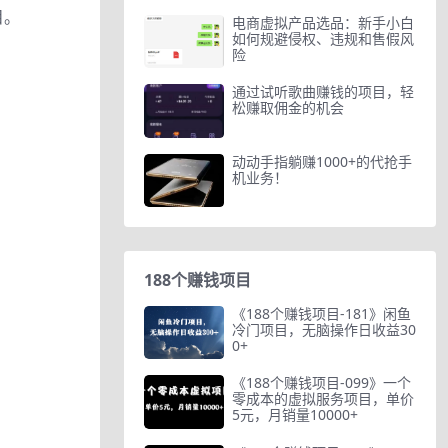
目。
电商虚拟产品选品：新手小白
如何规避侵权、违规和售假风
险
通过试听歌曲赚钱的项目，轻
松赚取佣金的机会
动动手指躺赚1000+的代抢手
机业务！
188个赚钱项目
《188个赚钱项目-181》闲鱼
冷门项目，无脑操作日收益30
0+
《188个赚钱项目-099》一个
零成本的虚拟服务项目，单价
5元，月销量10000+