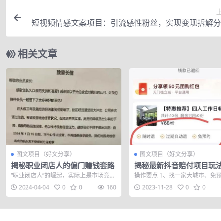
短视频情感文案项目：引流感性粉丝，实现变现拆解分
相关文章
图文项目（好文分享）
图文项目（好文分享）
揭秘职业闭店人的偏门赚钱套路
揭秘最新抖音赔付项目玩
“职业闭店人”的崛起，实际上是市场竞争
操作要点 1、找一家大城市、免
激烈与监管缺失的产物，你有没有想过
将房!!! 时间选择在晚上19:00之后。
2024-04-04
0
0
160
2023-11-28
0
0
为什么有...