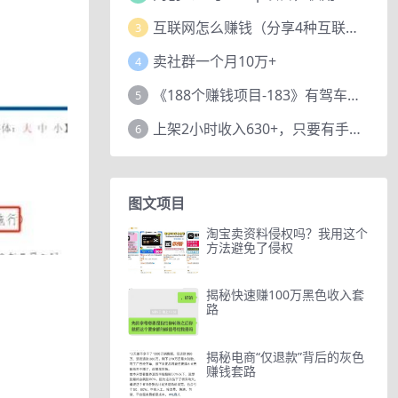
互联网怎么赚钱（分享4种互联网赚钱模式）
3
卖社群一个月10万+
4
《188个赚钱项目-183》有驾车评项目，动动小手，复制粘贴赚44元！
5
上架2小时收入630+，只要有手就能做的AI搞钱项目，奶奶看完都能学会!
6
图文项目
淘宝卖资料侵权吗？我用这个
方法避免了侵权
揭秘快速赚100万黑色收入套
路
！
揭秘电商“仅退款”背后的灰色
赚钱套路