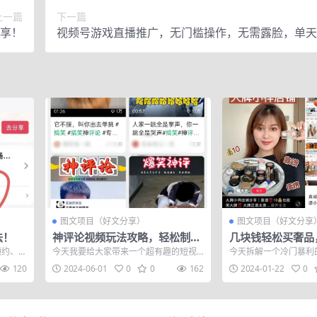
上一篇
下一篇
享！
视频号游戏直播推广，无门槛操作，无需露脸，单天
几百
图文项目（好文分享）
图文项目（好文分享
法！
神评论视频玩法攻略，轻松制作
几块钱轻松买奢品
视频号，享受创作乐趣
门暴利思路
预约、麻
今天我要给大家带来一个超有趣的短视
今天拆解一个冷门暴利
...
频玩法——神评论视频。 这不仅仅是一
妆品大牌小样的玩法，
120
2024-06-01
0
0
162
2024-01-22
0
种娱乐方式...
妆品，特别是...