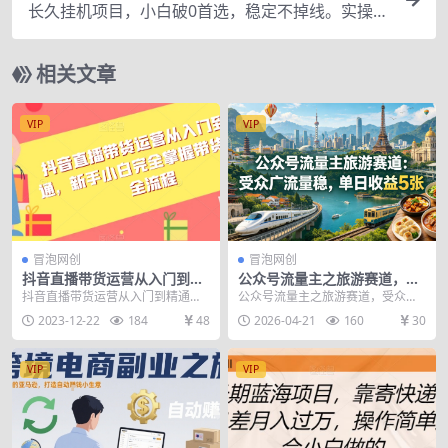
长久挂机项目，小白破0首选，稳定不掉线。实操教
程，轻松躺赚。
相关文章
VIP
VIP
冒泡网创
冒泡网创
抖音直播带货运营从入门到精
公众号流量主之旅游赛道，受
通，新手小白完全掌握带货直
众广+流量稳，平均单日收益5
抖音直播带货运营从入门到精通，
公众号流量主之旅游赛道，受众广
播全流程
张+
新手小白完全掌握带货直播全流程
+流量稳，平均单日收益5张+ 公众
2023-12-22
184
48
2026-04-21
160
30
课程内容： 直播间...
号流量主同城文旅...
VIP
VIP