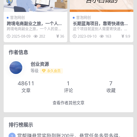
冒泡网创
冒泡网创
跨境电商副业之旅，一个人的
长期蓝海项目，靠寄快递信息
亚马逊，打造自动賺钱小生意
差月入过万，操作简单适合小
跨境电商副业之旅，一个人的亚马
这个项目就是别人需要寄快递，但
白做的【揭秘】
逊，打造自动賺钱小生意 如今副业
是线下收费特别贵，我们就可以帮
2025-08-09
202
36
2023-09-10
163
9.9
刚需的年代，你值得...
他在低价渠道下单，再...
作者信息
创业资源
等级
永久会员
48611
1
7
文章
评论
收藏
查看作者其他文章
排行榜展示
赏帮赚悬赏奖励到账200元，悬赏任务多劳多得，人人可做。
1