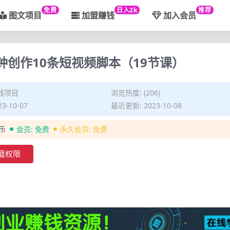
免费
日入2k
推荐
图文项目
加盟赚钱
加入会员
钟创作10条短视频脚本（19节课）
钱项目
浏览热度: (206)
3-10-07
最近更新: 2023-10-08
金币
会员:
免费
永久会员:
免费
载权限