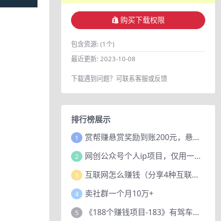
购买下载权限
包含资源:
(1个)
最近更新:
2023-10-08
下载遇到问题？可联系客服或反馈
排行榜展示
赏帮赚悬赏奖励到账200元，悬赏任务多劳多得，人人可做。
1
网创公众号个人ip项目，仅用一篇文章做到全网引流！
2
互联网怎么赚钱（分享4种互联网赚钱模式）
3
卖社群一个月10万+
4
《188个赚钱项目-183》有驾车评项目，动动小手，复制粘贴赚44元！
5