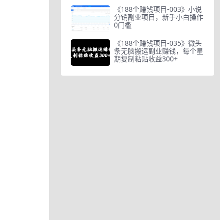
《188个赚钱项目-003》小说
分销副业项目，新手小白操作
0门槛
《188个赚钱项目-035》微头
条无脑搬运副业赚钱，每个星
期复制粘贴收益300+