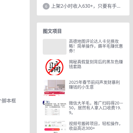
上架2小时收入630+，只要有手就能做的AI搞钱项目，奶奶看完都能学会!
6
图文项目
高德地图评论达人卡兑换攻
略！简单操作，薅羊毛赚优惠
券！
揭秘真假复刻背后的黑灰色赚
钱套路
2025年春节前闷声发财暴利
赚钱的小生意
个脚本框
微信大羊毛，推广扫码得20－
50，居然有人拿入口收费19.
9。
视频号搬砖项目，轻松操作，
收益高达300+