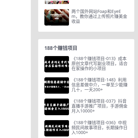
两个国外网站Foap和EyeE
m，教你通过上传照片赚美金
收益
188个赚钱项目
《188个赚钱项目-013》成本
原创文章代写副业项目，适合
在家操作的小项目
《188个赚钱项目-148》利用
信息差做中介，一单至少能赚
几十，一天200+
《188个赚钱项目-037》抖音
直播手游推广项目，手游佣金
月入10000+
《188个赚钱项目-036》中视
频民间故事项目，长期操作日
入1000+