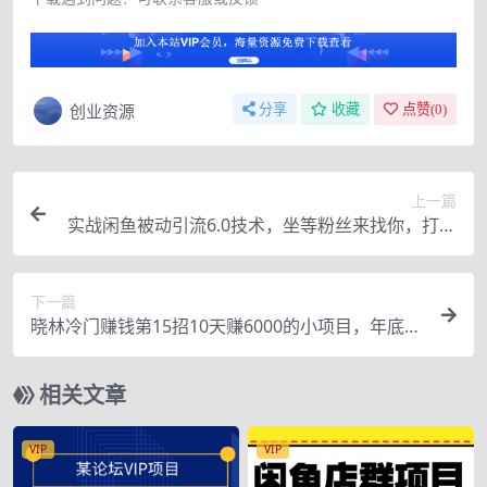
创业资源
分享
收藏
点赞(
0
)
上一篇
实战闲鱼被动引流6.0技术，坐等粉丝来找你，打造
赚钱的ip(16节课+话术指导)
下一篇
晓林冷门赚钱第15招10天赚6000的小项目，年底赚
钱好项目
相关文章
VIP
VIP