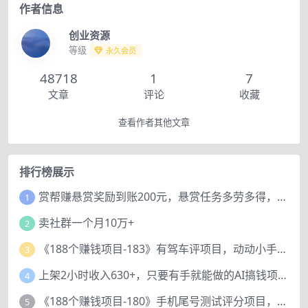
作者信息
创业资源
等级
永久会员
48718
1
7
文章
评论
收藏
查看作者其他文章
排行榜展示
赏帮赚悬赏奖励到账200元，悬赏任务多劳多得，人人可做。
1
卖社群一个月10万+
2
《188个赚钱项目-183》有驾车评项目，动动小手，复制粘贴赚44元！
3
上架2小时收入630+，只要有手就能做的AI搞钱项目，奶奶看完都能学会!
4
《188个赚钱项目-180》手机尾号测试评分项目，短视频直播日赚200+
5