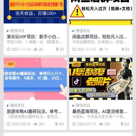
赚钱项目
赚钱项目
某论坛VIP项目：新手小白简
闲鱼店群项目，轻松月入过万
单快速赚钱，当天收益，日赚
（视频+文档）
项目介绍： 1.电脑一台 【配置无要
今天这期项目，近来很火，但是玩
100+
求】 2.一个微信号 3.投资：0投资
法不一。 我这边加入了自己的原创
2021-11-14
20
29
2021-11-12
11
29
4....
技术，测试了半个月...
VIP
VIP
赚钱项目
赚钱项目
旅游攻略AI搬砖玩法，单号日
暴热蓝海项目，AI复活修复老
入几十，可多号操作，0成
照片，流量大 变现快 一天收
《旅游攻略AI搬砖玩法，单号日入
大家好，今天给大家分享一个新的
本，0门槛，小白.
入1000+教程+素材
几十，可多号操作，0成本，0门
项目，目前是网上最新最火爆的一
2023-08-16
201
9.9
2024-07-13
181
9.9
槛，小白必学！》 ...
个项目， 基本上是做...