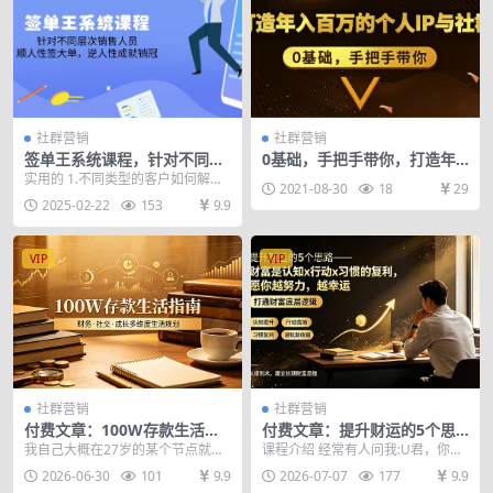
社群营销
社群营销
签单王系统课程，针对不同层
0基础，手把手带你，打造年
次销售人员，顺人性签大单，
入百万的个人IP与社群
实用的 1.不同类型的客户如何解决
2021-08-30
18
29
逆人性成就销冠
2.如何正确回答客户的问题 3.如何
2025-02-22
153
9.9
正确判断...
VIP
VIP
社群营销
社群营销
付费文章：100W存款生活指
付费文章：提升财运的5个思
南，如何从财务、社交、成长
路——财富是认知x行动x习惯
我自己大概在27岁的某个节点就突
课程介绍 经常有人问我:U君，你能
等维度规划自己的生活
的复利，愿你越努力，越幸运
破了100W的存款上限，那时候我开
不能教我一些具体的赚钱方法?我不
2026-06-30
101
9.9
2026-07-07
177
9.9
了一家新媒体公...
想听一些冠冕堂...