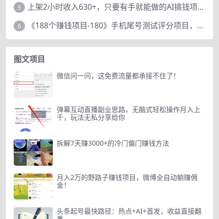
上架2小时收入630+，只要有手就能做的AI搞钱项目，奶奶看完都能学会!
5
《188个赚钱项目-180》手机尾号测试评分项目，短视频直播日赚200+
6
图文项目
微信问一问，这免费流量都承接不住了！
弹幕互动直播副业思路，无脑式轻松操作月入上
千，玩法无私分享给你
拆解7天赚3000+的冷门偏门赚钱方法
月入2万的野路子赚钱项目，微博全自动躺赚佣
金！
头条起号最快路径：热点+AI+首发，收益直接翻
番