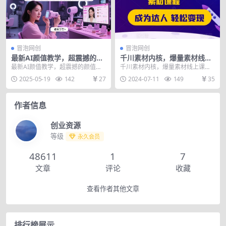
冒泡网创
冒泡网创
最新AI颜值教学，超震撼的颜
千川素材内核，爆量素材线上
值博主新玩法，推荐新手操
课程，系统化学习12节短视频
最新AI颜值教学，超震撼的颜值博
千川素材内核，爆量素材线上课
作，流量稳定
素材课程
主新玩法，推荐新手操作，流量稳
程，系统化学习12节短视频素材课
2025-05-19
142
27
2024-07-11
149
35
定 AI男颜，AI...
程 课程内容： 01...
作者信息
创业资源
等级
永久会员
48611
1
7
文章
评论
收藏
查看作者其他文章
排行榜展示