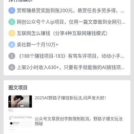
赏帮赚悬赏奖励到账200元，悬赏任务多劳多得，人人可做。
1
网创公众号个人ip项目，仅用一篇文章做到全网引流！
2
互联网怎么赚钱（分享4种互联网赚钱模式）
3
卖社群一个月10万+
4
《188个赚钱项目-183》有驾车评项目，动动小手，复制粘贴赚44元！
5
上架2小时收入630+，只要有手就能做的AI搞钱项目，奶奶看完都能学会!
6
图文项目
2025AI野路子赚钱新玩法,闷声发大财！
公众号文章原创字数限制取消，野路子爆文玩法
揭秘