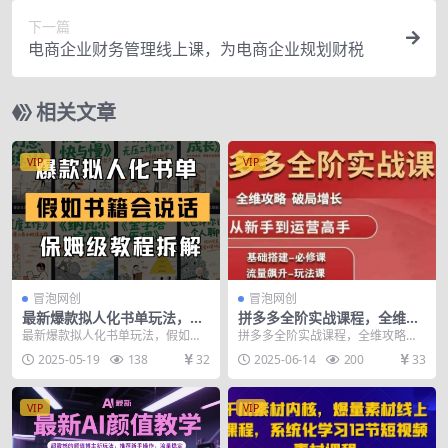
下一篇
电商企业财务管理线上课，为电商企业规划财税
相关文章
VIP
VIP
冒泡网创
冒泡网创
最新爆款拟人化书单玩法，假
拼多多全阶实战课程，全维攻
如书籍会说话，保姆级教程
略，破局增长，从新手到运营
最新爆款拟人化书单玩法，假如书
拼多多全阶实战课程，全维攻略，
高手
籍会说话，保姆级教程 项目介绍：
破局增长，从新手到运营高手 课程
2025-05-19
138
32
2025-06-14
200
33
大家都知道我以前...
介绍： 为拼多多商...
VIP
VIP