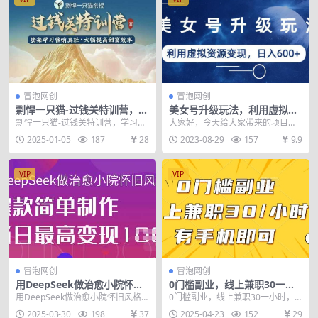
冒泡网创
冒泡网创
剽悍一只猫-过钱关特训营，学
美女号升级玩法，利用虚拟资
习营销真经 大幅度提高创富效
源变现，日入600+（教程+素
剽悍一只猫-过钱关特训营，学习营
大家好，今天给大家带来的项目是
率
材）【揭秘】
销真经 大幅度提高创富效率 课程内
《美女号升级玩法，利用虚拟资源
2025-01-05
187
28
2023-08-29
157
9.9
容： 创富智慧...
变现，日入600+》...
VIP
VIP
冒泡网创
冒泡网创
用DeepSeek做治愈小院怀旧
0门槛副业，线上兼职30一小
风格视频，爆款轻松制作，当
时，有一部手机即可操作【揭
用DeepSeek做治愈小院怀旧风格
0门槛副业，线上兼职30一小时，
日最高变现1k
秘】
视频，爆款轻松制作，当日最高变
有一部手机即可操作【揭秘】 项目
2025-03-30
198
37
2025-04-23
152
29