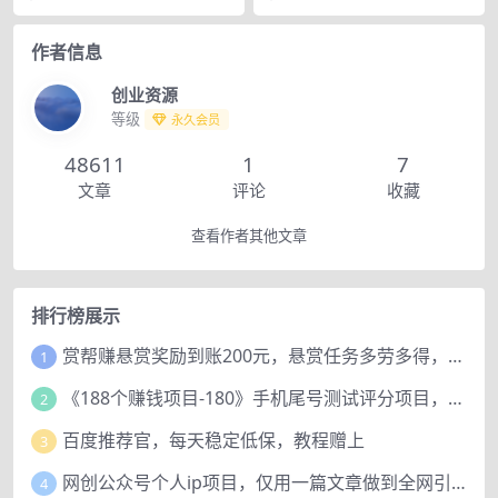
现1k 项目简...
揭秘，项目介绍：...
作者信息
创业资源
等级
永久会员
48611
1
7
文章
评论
收藏
查看作者其他文章
排行榜展示
赏帮赚悬赏奖励到账200元，悬赏任务多劳多得，人人可做。
1
《188个赚钱项目-180》手机尾号测试评分项目，短视频直播日赚200+
2
百度推荐官，每天稳定低保，教程赠上
3
网创公众号个人ip项目，仅用一篇文章做到全网引流！
4