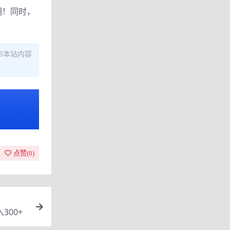
期！同时，
布本站内容
点赞(
0
)
操日入300+