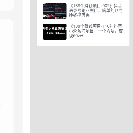
《188个赚钱项目-005》抖音
语录号副业项目，简单的账号
挣钱挺厉害
《188个赚钱项目-110》抖音
小众蓝海项目，一个方法，变
现60w+