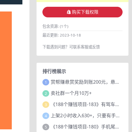
购买下载权限
包含资源:
(1个)
最近更新:
2023-10-18
下载遇到问题？可联系客服或反馈
排行榜展示
赏帮赚悬赏奖励到账200元，悬赏任务多劳多得，人人可做。
1
卖社群一个月10万+
2
《188个赚钱项目-183》有驾车评项目，动动小手，复制粘贴赚44元！
3
上架2小时收入630+，只要有手就能做的AI搞钱项目，奶奶看完都能学会!
4
《188个赚钱项目-180》手机尾号测试评分项目，短视频直播日赚200+
5