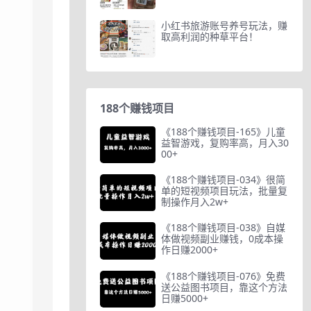
小红书旅游账号养号玩法，赚
取高利润的种草平台！
188个赚钱项目
《188个赚钱项目-165》儿童
益智游戏，复购率高，月入30
00+
《188个赚钱项目-034》很简
单的短视频项目玩法，批量复
制操作月入2w+
《188个赚钱项目-038》自媒
体做视频副业赚钱，0成本操
作日赚2000+
《188个赚钱项目-076》免费
送公益图书项目，靠这个方法
日赚5000+