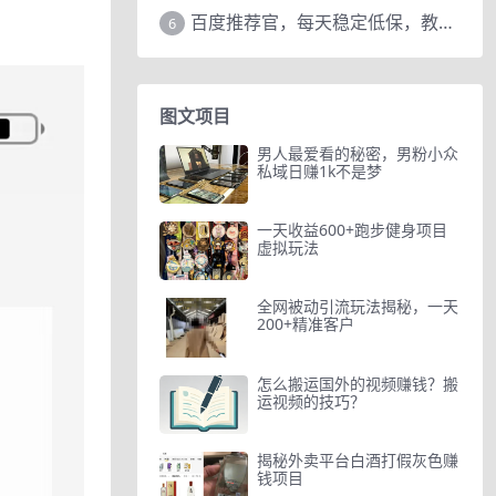
百度推荐官，每天稳定低保，教程赠上
6
图文项目
男人最爱看的秘密，男粉小众
私域日赚1k不是梦
一天收益600+跑步健身项目
虚拟玩法
全网被动引流玩法揭秘，一天
200+精准客户
怎么搬运国外的视频赚钱？搬
运视频的技巧？
揭秘外卖平台白酒打假灰色赚
钱项目