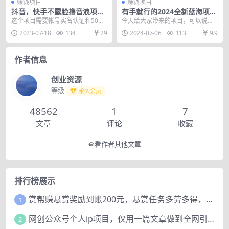
赚钱项目
赚钱项目
抖音，快手不露脸撸音浪项
有手就行的2024全新蓝海项
目，多种变现连路（售价99
目，每天1小时收益几十到几
这个项目需要帐号实名认证和50个
今天给大家带来的项目，可以说是
8）
百，可放大操作收…
粉丝 然后直播手机录屏，有兴趣的
迄今为止最好做的项目了，每天1-2
2023-07-18
134
29
2024-07-06
113
9.9
可以看看 课程目...
小时动动手就有几...
作者信息
创业资源
等级
永久会员
48562
1
7
文章
评论
收藏
查看作者其他文章
排行榜展示
赏帮赚悬赏奖励到账200元，悬赏任务多劳多得，人人可做。
1
网创公众号个人ip项目，仅用一篇文章做到全网引流！
2