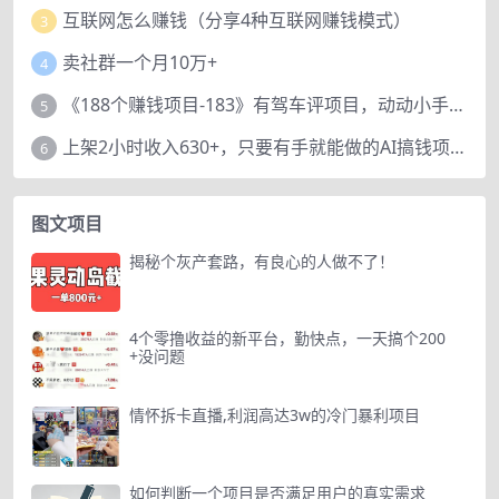
互联网怎么赚钱（分享4种互联网赚钱模式）
3
卖社群一个月10万+
4
《188个赚钱项目-183》有驾车评项目，动动小手，复制粘贴赚44元！
5
上架2小时收入630+，只要有手就能做的AI搞钱项目，奶奶看完都能学会!
6
图文项目
揭秘个灰产套路，有良心的人做不了！
4个零撸收益的新平台，勤快点，一天搞个200
+没问题
情怀拆卡直播,利润高达3w的冷门暴利项目
如何判断一个项目是否满足用户的真实需求