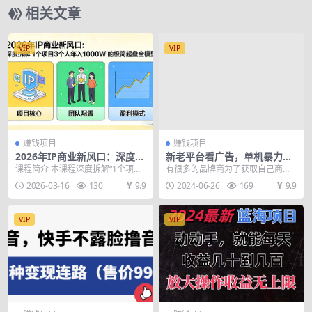
相关文章
VIP
VIP
赚钱项目
赚钱项目
2026年IP商业新风口：深度拆
新老平台看广告，单机暴力收
解“1个项目3个人年入1000W”
益130-150＋，无门槛，安卓
课程简介 本课程深度拆解“1个项目
有很多的品牌商为了获取自己商品
的极简超盘全模型
手机即可，操作…
3个人1年1000W”的极简操盘模
的热度会去各种APP的平台上面去
2026-03-16
130
9.9
2024-06-26
169
9.9
型。课程涵盖...
投放一个广告，那我...
VIP
VIP