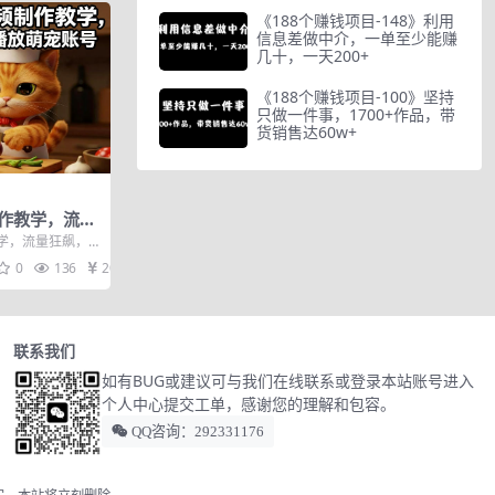
《188个赚钱项目-148》利用
信息差做中介，一单至少能赚
几十，一天200+
《188个赚钱项目-100》坚持
只做一件事，1700+作品，带
货销售达60w+
制作教学，流量
千万播放萌宠
学，流量狂飙，0
号 中英字幕 在
0
136
20
联系我们
如有BUG或建议可与我们在线联系或登录本站账号进入
个人中心提交工单，感谢您的理解和包容。
QQ咨询：292331176