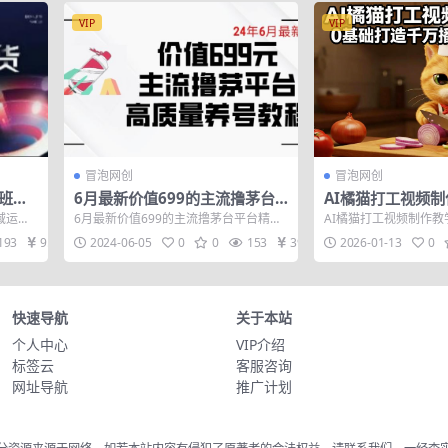
VIP
VIP
冒泡网创
冒泡网创
班，
6月最新价值699的主流撸茅台
AI橘猫打工视频
平台精品养号下车攻略【揭秘】
狂飙，0基础打造
域运营
6月最新价值699的主流撸茅台平台精品
AI橘猫打工视频制作教
账号
...
养号下车攻略【揭秘】 项目介绍：涵盖i
基础打造千万播放萌宠账
193
9.9
2024-06-05
0
0
153
39
2026-01-13
0
茅台...
这个...
快速导航
关于本站
个人中心
VIP介绍
标签云
客服咨询
网址导航
推广计划