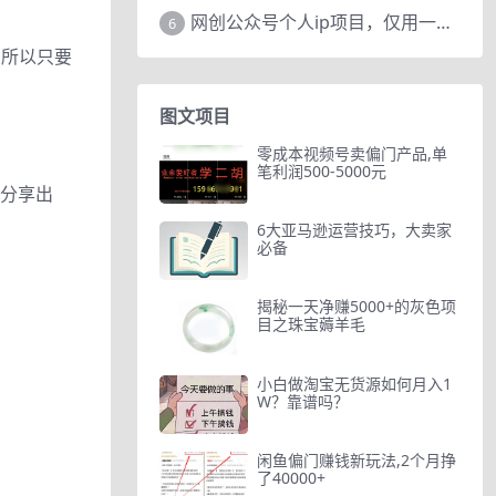
网创公众号个人ip项目，仅用一篇文章做到全网引流！
6
，所以只要
图文项目
零成本视频号卖偏门产品,单
笔利润500-5000元
，分享出
6大亚马逊运营技巧，大卖家
必备
揭秘一天净赚5000+的灰色项
目之珠宝薅羊毛
小白做淘宝无货源如何月入1
W？靠谱吗？
闲鱼偏门赚钱新玩法,2个月挣
了40000+