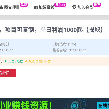
免费
日入2k
推荐
图文项目
加盟赚钱
加入会员
，项目可复制，单日利润1000起【揭秘】
泡网创
浏览热度: (135)
3-10-27
最近更新: 2023-10-27
金币
会员:
免费
永久会员:
免费
载权限