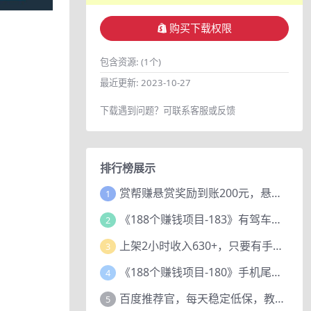
购买下载权限
包含资源:
(1个)
最近更新:
2023-10-27
下载遇到问题？可联系客服或反馈
排行榜展示
赏帮赚悬赏奖励到账200元，悬赏任务多劳多得，人人可做。
1
《188个赚钱项目-183》有驾车评项目，动动小手，复制粘贴赚44元！
2
上架2小时收入630+，只要有手就能做的AI搞钱项目，奶奶看完都能学会!
3
《188个赚钱项目-180》手机尾号测试评分项目，短视频直播日赚200+
4
百度推荐官，每天稳定低保，教程赠上
5