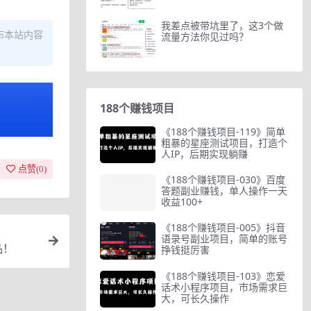
我差点被带坑里了，这3个做
布本站内容
流量方法你见过吗？
188个赚钱项目
《188个赚钱项目-119》简单
粗暴的星座测试项目，打造个
人IP，后期实现躺赚
点赞(
0
)
《188个赚钱项目-030》百度
答题副业赚钱，单人操作一天
收益100+
《188个赚钱项目-005》抖音
语录号副业项目，简单的账号
品！
挣钱挺厉害
《188个赚钱项目-103》恋爱
话术小程序项目，市场需求巨
大，可长久操作