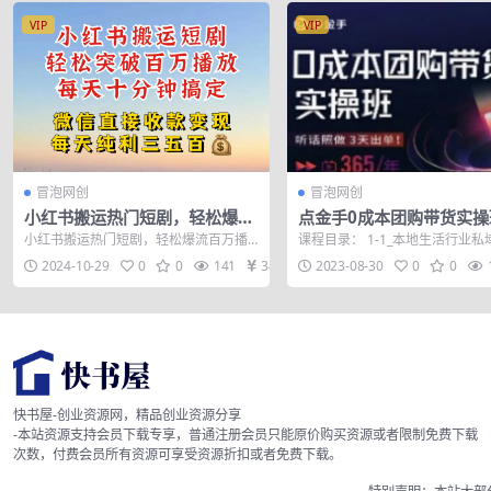
VIP
VIP
冒泡网创
冒泡网创
小红书搬运热门短剧，轻松爆流
点金手0成本团购带货实操
百万播放，每天引流几十人，搞
听话照做3天出单
小红书搬运热门短剧，轻松爆流百万播
课程目录： 1-1_本地生活行业私
个大几百块真的很简单
放，每天引流几十人，搞个大几百块真
红利.mp4 1-2_本地生活私域流量获
2024-10-29
0
0
141
34
2023-08-30
0
0
的很简单 今...
快书屋-创业资源网，精品创业资源分享
-本站资源支持会员下载专享，普通注册会员只能原价购买资源或者限制免费下载
次数，付费会员所有资源可享受资源折扣或者免费下载。