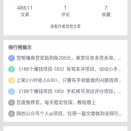
48611
1
7
文章
评论
收藏
查看作者其他文章
排行榜展示
赏帮赚悬赏奖励到账200元，悬赏任务多劳多得，人人可做。
1
《188个赚钱项目-183》有驾车评项目，动动小手，复制粘贴赚44元！
2
上架2小时收入630+，只要有手就能做的AI搞钱项目，奶奶看完都能学会!
3
《188个赚钱项目-180》手机尾号测试评分项目，短视频直播日赚200+
4
百度推荐官，每天稳定低保，教程赠上
5
网创公众号个人ip项目，仅用一篇文章做到全网引流！
6