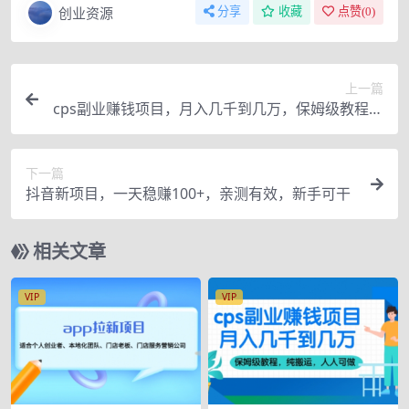
创业资源
分享
收藏
点赞(
0
)
上一篇
cps副业赚钱项目，月入几千到几万，保姆级教程，
纯搬运，人人可做
下一篇
抖音新项目，一天稳赚100+，亲测有效，新手可干
相关文章
VIP
VIP