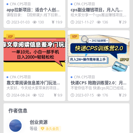
CPA CPS项目
CPA CPS项目
app拉新项目：适合个人创业
cps副业赚钱项目，月入几千
者、本地化团队、门店老板、
到几万，保姆级教程，纯搬
课程目录： 【视频课]1.线下拉新先
给大家分享一个cps搬运赚钱项目,
门店服务营销公司
运，人人可做
导课.mp4 【视频课】2.线下拉新ap
不需要你进货,不用你去引流,只要会
2023-01-03
130
19.9
2021-11-27
136
29
p是...
搬运视频,就...
VIP
VIP
CPA CPS项目
CPA CPS项目
靠文章阅读信息差冷门玩法，
快递CPS 陪跑训练营2.0：月
一单10元，小白一部手机，日
入2万的正规蓝海项目
大家好，今天给大家带来的项目是
不管你信不信 快递cps风口已经成
入2000+轻轻松松
“靠文章阅读信息差冷门玩法，一单
为趋势 快递代发cps 新项目，新风
2024-08-24
122
9.9
2023-07-15
176
29
10元，小白一部手...
口 别人寄...
作者信息
创业资源
等级
永久会员