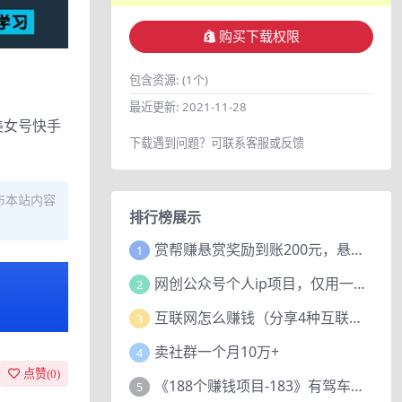
购买下载权限
包含资源:
(1个)
最近更新:
2021-11-28
美女号快手
下载遇到问题？可联系客服或反馈
布本站内容
排行榜展示
赏帮赚悬赏奖励到账200元，悬赏任务多劳多得，人人可做。
1
网创公众号个人ip项目，仅用一篇文章做到全网引流！
2
互联网怎么赚钱（分享4种互联网赚钱模式）
3
卖社群一个月10万+
4
点赞(
0
)
《188个赚钱项目-183》有驾车评项目，动动小手，复制粘贴赚44元！
5