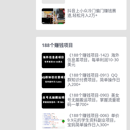
抖音上小众冷门偏门赚钱赛
道,轻松月入2万+
188个赚钱项目
《188个赚钱项目-142》海外
信息差项目，每单利润10-30
美元
《188个赚钱项目-091》QQ
群知识付费项目，简单操作日
入200+
《188个赚钱项目-090》美女
号无脑搬运项目，掌握流量密
码一单700+
《188个赚钱项目-006》单价
9.9元的学生资料副业项目，
宝妈简单操作日入300+