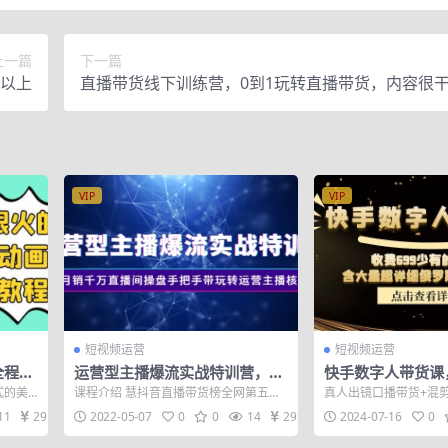
上一篇
下一篇
0以上
直播带货线下训练营，0到1玩转直播带货，内容很
VIP
VIP
短视频运营
短视频运营
全程无
运营型主播爆流实战特训营，月
快手数字人带货课
式的美
销千万直播间操盘手把手带玩转
有的快手课，含大
式的美
课程介绍 慧抖音直播带货榜全网第五名
真人出镜口播带货+混剪
运营主播核心
斯数字人玩法
画】，
单场场观60万＋、在线2w人、销售155
短视频带货教学】今目
11
29
2022-05-07
0
0
14
29
2024-07-16
0
w培...
带货教学...