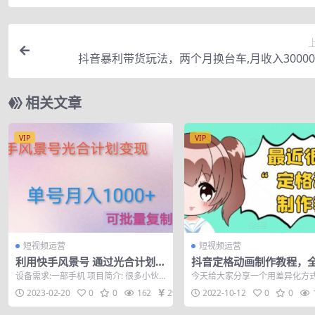
抖音暴利带货玩法，两个月换台车,月收入3000
相关文章
VIP
VIP
短视频运营
短视频运营
利用快手风景号 通过光合计划
抖音定格动画制作教程，
实现单号月入1000+（附详细教
人出境，一个用差异化方
设备需求:一部手机 项目简介: 很多小伙
今天给大家分享一个用差异化方
程及制作软件）
食赛道
伴都知道西瓜的中视频计划， 可知道快
食赛道，这个玩法就是【定格动
2023-02-20
0
0
162
29
2022-10-12
0
0
手光...
什么叫定格动...