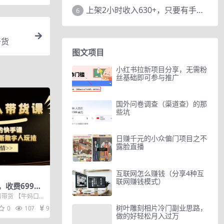
上架2小时收入630+，只要有手就能做的AI搞钱项目，奶奶看完都能学会!
6
干货
图文项目
小红书拉新项目分享，无需粉
丝基础即可参与推广
国外问卷调查（渠道查）的那
些坑
日赚千元的小众偏门项目之不
露脸直播
互联网怎么赚钱（分享4种互
联网赚钱模式）
，收费699少
量超详细俄罗
带货 【牛妈口播
牛妈口播短视频
树叶雕刻相片冷门副业思路，
0
107
9.9
做的好轻松月入过万