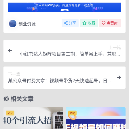
创业资源
分享
收藏
点赞(
0
)
上一篇
小红书达人矩阵项目第二期，简单易上手，兼职全
职都行（11节课）
下一篇
某公众号付费文章：视频号带货7天快速起号，日销
百单【实操版】
相关文章
VIP
VIP