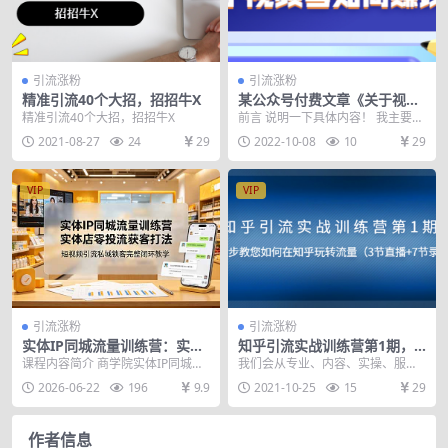
引流涨粉
引流涨粉
精准引流40个大招，招招牛X
某公众号付费文章《关于视频
号如何赚钱》适合中小视频博
精准引流40个大招，招招牛X
前言 说明一下具体内容！ 我主要操
主施展拳脚！
作的是宝妈粉引流，母婴产品带
2021-08-27
24
29
2022-10-08
10
29
货。 通过4天精细...
VIP
VIP
引流涨粉
引流涨粉
实体IP同城流量训练营：实体
知乎引流实战训练营第1期，
店零投流获客打法，短视频引
教您如何在知乎玩转流量（直
课程内容简介 商学院实体IP同城流
我们会从专业、内容、实操、服务
流私域锁客完整闭环教学
播+录播）
量线上训练营，专为实体门店商家
这四方面来帮您解决问题。 专业
2026-06-22
196
9.9
2021-10-25
15
29
打造，聚焦本地同...
上：流量我们一直在研...
作者信息