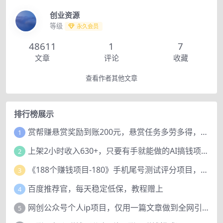
创业资源
等级
永久会员
48611
1
7
文章
评论
收藏
查看作者其他文章
排行榜展示
赏帮赚悬赏奖励到账200元，悬赏任务多劳多得，人人可做。
1
上架2小时收入630+，只要有手就能做的AI搞钱项目，奶奶看完都能学会!
2
《188个赚钱项目-180》手机尾号测试评分项目，短视频直播日赚200+
3
百度推荐官，每天稳定低保，教程赠上
4
网创公众号个人ip项目，仅用一篇文章做到全网引流！
5