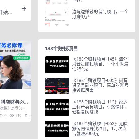
边玩边赚钱的偏门项目，一个
开始变
月赚3万+
188个赚钱项目
《188个赚钱项目-145》海外
录音员赚钱项目，一个小时最
低250元
《188个赚钱项目-005》抖音
语录号副业项目，简单的账号
挣钱挺厉害
25抖店财务必
《188个赚钱项目-112》家乡
土特产卖货项目，引爆情怀，
45个实操案
实操课》是专为抖
轻松复购赚钱
年度报表全流程
系统课程，涵盖&
0
110
9.9
《188个赚钱项目-062》无脑
搬砖网盘赚钱项目，1万次点
击躺赚2000元