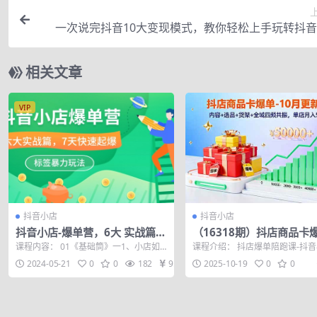
一次说完抖音10大变现模式，教你轻松上手玩转抖
相关文章
VIP
抖音小店
抖音小店
抖音小店-爆单营，6大 实战篇，
（16318期）抖店商品卡爆
7天 快速起爆，标签暴力玩法
0月新课：内容+选品+货架
课程内容： 01《基础筒》一1、小店如
课程介绍： 抖店爆单陪跑课-抖
（41节课）
域四频共振，单店月入5w
何开通 .mp4 02《基础筒》-2、如何...
单陪跑。涵盖商品卡标准化SOP
2024-05-21
0
0
182
9.9
2025-10-19
0
0
频联动...