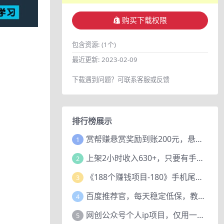
购买下载权限
包含资源:
(1个)
最近更新:
2023-02-09
下载遇到问题？可联系客服或反馈
排行榜展示
赏帮赚悬赏奖励到账200元，悬赏任务多劳多得，人人可做。
1
上架2小时收入630+，只要有手就能做的AI搞钱项目，奶奶看完都能学会!
2
《188个赚钱项目-180》手机尾号测试评分项目，短视频直播日赚200+
3
百度推荐官，每天稳定低保，教程赠上
4
网创公众号个人ip项目，仅用一篇文章做到全网引流！
5