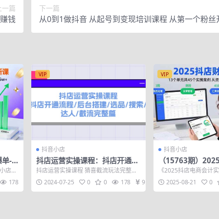
上一篇
下一篇
音赚钱
从0到1做抖音 从起号到变现培训课程 从第一个粉丝
现，实操课程+工具
VIP
VIP
抖音小店
抖音小店
单-1
抖店运营实操课程：抖店开通流
（15763期）20
+全
程/后台搭建/选品/搜索/达人/截
修课：13个单元共
音小店爆
抖店运营实操课程 猜喜截流玩法完整篇.
《2025抖店电商会计
+
流完整篇
例 从资金对账到
、短视
mp4 抖店达人玩法篇.mp4 抖店高级起...
音小店设计的财务管理
178
2024-07-25
0
0
178
9.9
2025-08-21
0
quo...