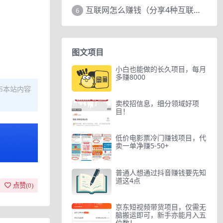
互联网怎么赚钱（分享4种互联网赚钱模式）
6
图文项目
小白也能做的长久项目，每月
多赚8000
布本站内容
卖校招信息，细分领域好项
目！
低价电影票冷门赚钱项目，代
卖一单净赚5-50+
普通人想通过抖音赚钱要先知
道这4点
点赞(
0
)
京东短视频带货项目，仅需无
脑搬运即可，新手亦能月入五
位数！