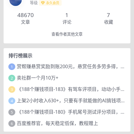
等级
永久会员
48670
1
7
文章
评论
收藏
查看作者其他文章
排行榜展示
赏帮赚悬赏奖励到账200元，悬赏任务多劳多得，人人可做。
1
卖社群一个月10万+
2
《188个赚钱项目-183》有驾车评项目，动动小手，复制粘贴赚44元！
3
上架2小时收入630+，只要有手就能做的AI搞钱项目，奶奶看完都能学会!
4
《188个赚钱项目-180》手机尾号测试评分项目，短视频直播日赚200+
5
百度推荐官，每天稳定低保，教程赠上
6