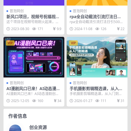
冒泡网创
冒泡网创
新风口项目，视频号祝福视
rpa全自动截流引流打法日引5
频，一部手机操作，多种变现
00+精准粉 同城私域引流 降本
这个项目在视频号刚刚火起来，就
rpa全自动截流引流打法日引500
方式【揭秘】
增效【揭秘】
是儿女的祝福视频，视频的主题就
+精准粉 同城私域引流 降本增效
2023-08-30
171
9.9
2024-11-08
126
22
是为了祝福自己的儿女...
【揭秘】 项目...
VIP
VIP
冒泡网创
冒泡网创
AI漫剧风口已来！AI动态漫剧
手机摄影剪辑精选课，从入门
创作全流程，普通人也能月入
到精通，小白也能用手机轻松
AI漫剧风口已来！AI动态漫剧创作
手机摄影剪辑精选课，从入门到精
过1W
拍大片
全流程，普通人也能月入过1W 课
通，小白也能用手机轻松拍大片 零
2025-12-05
160
34
2026-01-27
111
31
程内容： 软件...
基础小白也能速变拍...
作者信息
创业资源