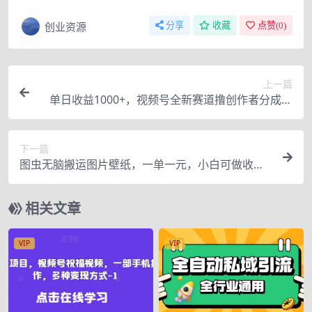
创业资源
分享
收藏
点赞(
0
)
上一篇
单日收益1000+，视频号全新赛道撸创作者分成计
划，小白易上手【揭秘】
下一篇
图虫无脑搬运图片壁纸，一单一元，小白可做收益
无上限【揭秘】
相关文章
VIP
VIP